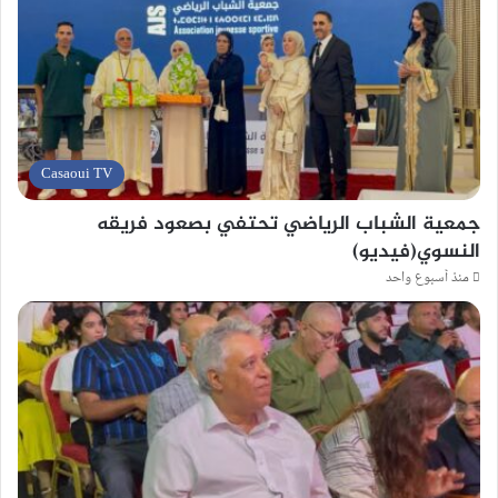
Casaoui TV
جمعية الشباب الرياضي تحتفي بصعود فريقه
النسوي(فيديو)
منذ أسبوع واحد