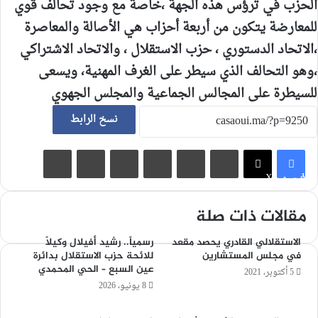
الحزب في ترؤس هذه الجهة ،خاصة مع وجود تحالف قوي
للمعارضة يتكون من أربعة أحزاب هي الأصالة والمعاصرة
،الاتحاد الدستوري ، حزب الاستقلال ، والاتحاد الاشتراكي
،وهو التحالف الذي سيطر على الغرف المهنية، ويسعى
للسيطرة على المجالس الجماعية والمجلس الجهوي
نسخ الرابط
لينكدإن
‏Tumblr
بينتيريست
‏Reddit
مشاركة عبر البريد
طباعة
فيسبوك
X
مقالات ذات صلة
الاستقلالي القادري يحصد مقعد
رسمياً.. رشيد أفيلال وكيلاً
في مجلس المستشارين
للائحة حزب الاستقلال بدائرة
عين السبع – الحي المحمدي
5 أكتوبر، 2021
8 يونيو، 2026