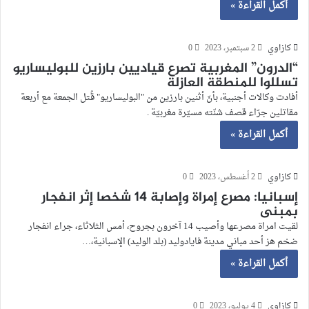
أكمل القراءة »
كازاوي
2 سبتمبر، 2023
0
“الدرون” المغربية تصرع قياديين بارزين للبوليساريو
تسللوا للمنطقة العازلة
أفادت وكالات أجنبية، بأنّ أثنين بارزين من "البوليساريو" قُتل الجمعة مع أربعة
مقاتلين جرّاء قصف شنّته مسيّرة مغربيّة .
أكمل القراءة »
كازاوي
2 أغسطس، 2023
0
إسبانيا: مصرع إمراة وإصابة 14 شخصا إثر انفجار
بمبنى
لقيت امراة مصرعها وأصيب 14 آخرون بجروح، أمس الثلاثاء، جراء انفجار
ضخم هز أحد مباني مدينة فايادوليد (بلد الوليد) الإسبانية،…
أكمل القراءة »
كازاوي
4 يوليو، 2023
0