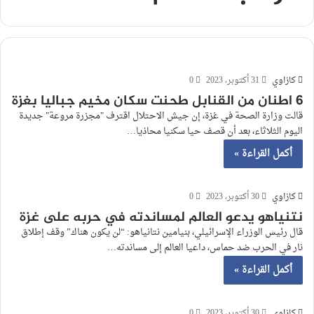
كازاوي
31 أكتوبر، 2023
0
6 اطنان من القنابل طحنت سكان مخيم جباليا بغزة
قالت وزارة الصحة في غزة، إن جيش الاحتلال اقترف "مجزرة مروعة" جديدة
اليوم الثلاثاء، بعد أن قصف حيا سكنيا محاذيا…
أكمل القراءة »
كازاوي
30 أكتوبر، 2023
0
نتنياهو يدعو العالم لمساندته في حربه على غزة
قال رئيس الوزراء الإسرائيلي، بنيامين نتانياهو: “لن يكون هناك” وقف إطلاق
نار في الحرب ضد حماس، داعيا العالم إلى مساندته…
أكمل القراءة »
كازاوي
30 أكتوبر، 2023
0