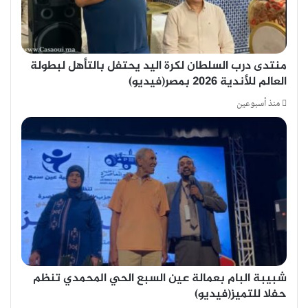
منتدى درب السلطان لكرة اليد يحتفل بالتأهل لبطولة
العالم للأندية 2026 بمصر(فيديو)
منذ أسبوعين
شبيبة البام بعمالة عين السبع الحي المحمدي تنظم
حفلا للتميز(فيديو)