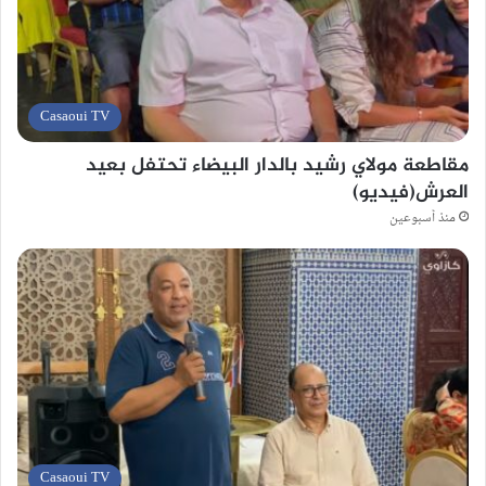
Casaoui TV
مقاطعة مولاي رشيد بالدار البيضاء تحتفل بعيد
العرش(فيديو)
منذ أسبوعين
Casaoui TV