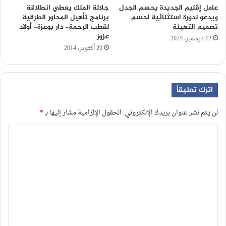
عامل إقليم الجديدة يحسم الجدل
جلالة الملك يعطي انطلاقة
ويدعو لدورة استثنائية لحسم
برنامج تأهيل المحاور الطرقية
تصميم التهيئة
لقطب الرحمة- دار بوعزة- أولاد
عزوز
12 ديسمبر، 2025
20 أكتوبر، 2014
اترك تعليقاً
لن يتم نشر عنوان بريدك الإلكتروني.
الحقول الإلزامية مشار إليها بـ
*
ا
ل
ت
ع
ل
ي
ق