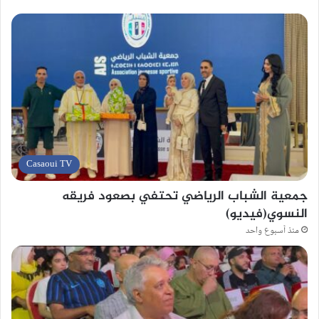
Casaoui TV
جمعية الشباب الرياضي تحتفي بصعود فريقه
النسوي(فيديو)
منذ أسبوع واحد