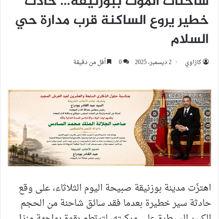
شاحنات الموت ببوزنيقة… حادث
خطير يروع الساكنة قرب مدارة حي
السلام
كازاوي
2 ديسمبر، 2025
0
أقل من دقيقة
اهتزّت مدينة بوزنيقة صبيحة اليوم الثلاثاء، على وقع
حادثة سير خطيرة بعدما فقد سائق شاحنة من الحجم
الكبير السيطرة على مركبته، لترتطم بقوة بواجهة منزل