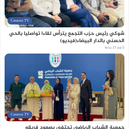
Casaoui TV
شوكي رئيس حزب التجمع يترأس لقاءا تواصليا بالحي
الحسني بالدار البيضاء(فيديو)
منذ 23 ساعة
Casaoui TV
جمعية الشباب الرياضي تحتفي بصعود فريقه