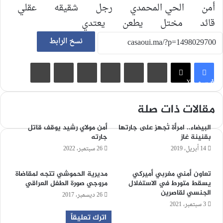
أمن
الحي المحمدي
رجل
شقيقه
عقلي
قائد
مختل
يطعن
يعتدي
نسخ الرابط
لينكدإن
‏Tumblr
بينتيريست
‏Reddit
مشاركة عبر البريد
طباعة
فيسبوك
X
مقالات ذات صلة
البيضاء.. امرأة تُجهز على جارتها
أمن مولاي رشيد يوقف قاتل
بقنينة غاز
جارته
14 أبريل، 2019
26 سبتمبر، 2022
تعاون أمني مغربي أميركي
مديرية الحموشي تتجه لمقاضاة
يسقط متورط في الاستغلال
مروجي صورة الطفل العراقي
الجنسي لقاصرين
26 ديسمبر، 2017
3 سبتمبر، 2021
اترك تعليقاً