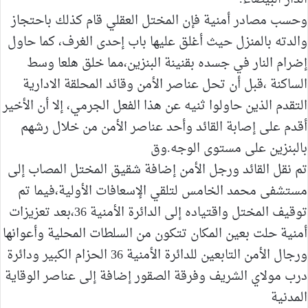
وحسب مصادر أمنية فإن المختل العقلي قام كذلك باحتجاز
والدته بالمنزل حيث أغلق عليها باب إحدى الغرف، كما حاول
إضرام النار في جسده بقنينة البنزين،مما خلق هلعا وسط
الساكنة ،قبل أن تحل عناصر الأمن وقائد المحلقة الادارية
التقدم الذين حاولوا ثنيه عن هذا الفعل الجرمي، إلا أن الأخير
أقدم على إصابة القائد وأحد عناصر الأمن من خلال رشهم
بالبنزين على مستوى الوجه.وق
تم نقل القائد ورجل الأمن إضافة شقيق المختل المصاب إلى
مستشفى محمد الخامس لتلقي الإسعافات الأولية،فيما تم
توقيف المختل واقتياده إلى الدائرة الأمنية 36،بعد تعزيزات
أمنية حلت بعين المكان تتكون من السلطات المحلية وأعوانها
ورجال الأمن التابعين للدائرة الأمنية 36 الحزام الكبير ودائرة
درب مولاي الشريف وفرقة الصقور إضافة إلى عناصر الوقاية
المدنية