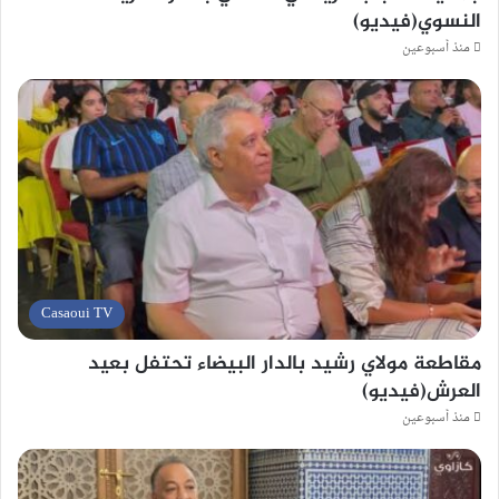
النسوي(فيديو)
منذ أسبوعين
Casaoui TV
مقاطعة مولاي رشيد بالدار البيضاء تحتفل بعيد
العرش(فيديو)
منذ أسبوعين