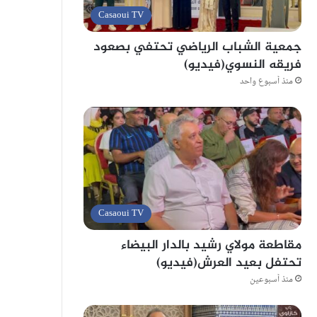
Casaoui TV
جمعية الشباب الرياضي تحتفي بصعود
فريقه النسوي(فيديو)
منذ أسبوع واحد
Casaoui TV
مقاطعة مولاي رشيد بالدار البيضاء
تحتفل بعيد العرش(فيديو)
منذ أسبوعين