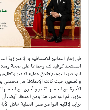
في إطار التدابير الاستباقية و الإحترازية الت
المستجد كوفيد 19، وحفاظا على
النواصر، اليوم، بإطلاق عملية تطهير وتعقيم
والصغير، حيث كانت الإنطلاقة من محطتي بو
الأجرة من الحجم الكبير و أخرى من الحجم ال
عزوز، ثم النواصر، هذا ومن المنتظر أيضا، أن ت
ترابيا لإقليم النواصر نفس العملية خلال الأيام ا