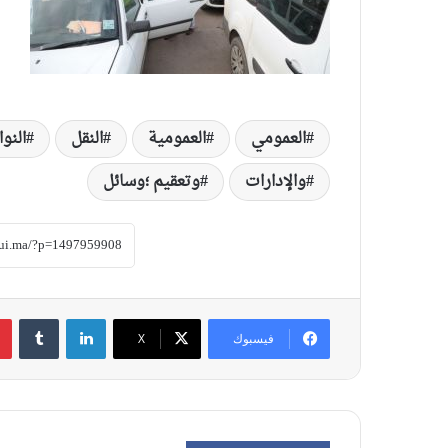
العمومي
العمومية
النقل
النو
والإدارات
وتعقيم ؛وسائل
لينكدإن
‏Tumblr
فيسبوك
‫X