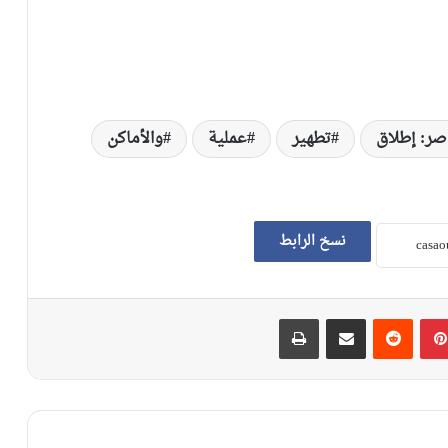
اصر: إطلاق
تطهير
عملية
والأماكن
نسخ الرابط
بينتيريست
‏Reddit
مشاركة عبر البريد
طباعة