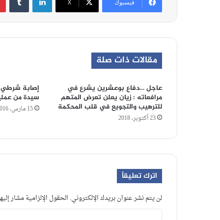
فيسبوك
‫X
مقالات ذات صلة
عاجل …دفاع بوعشرين يشرع في
إصابة شرطي با
مرافعاته : زيان يعلن تعرض المتهم
سيدة من عمل
للترهيب والتجويع في قلب المحكمة
15 مارس، 2016
23 أكتوبر، 2018
اترك تعليقاً
لن يتم نشر عنوان بريدك الإلكتروني.
الحقول الإلزامية مشار إليها
ا