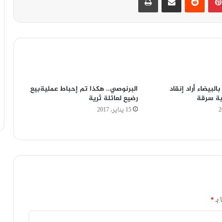
لبيضاء أراد إنقاد
البرنوصي.. هكذا تم إحباط عمليةبيع
ية سرقة
رضيع لعائلة ثرية
15 يناير، 2017
 بـ
*