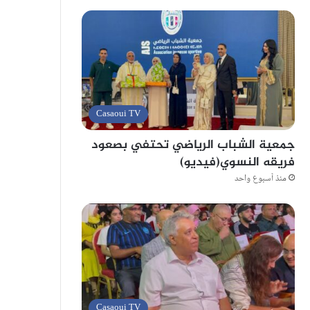
Casaoui TV
جمعية الشباب الرياضي تحتفي بصعود
فريقه النسوي(فيديو)
منذ أسبوع واحد
Casaoui TV