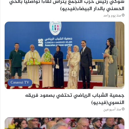
شوكي رئيس حزب التجمع يترأس لقاءا تواصليا بالحي
الحسني بالدار البيضاء(فيديو)
منذ يوم واحد
Casaoui TV
جمعية الشباب الرياضي تحتفي بصعود فريقه
النسوي(فيديو)
منذ أسبوعين