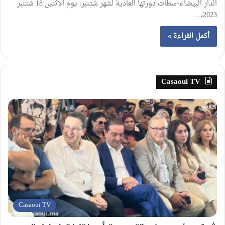
الدار البيضاء-سطات دورتها العادية لشهر شتنبر، يوم الاثنين 18 شتنبر
2023،…
أكمل القراءة »
Casaoui TV
Casaoui TV