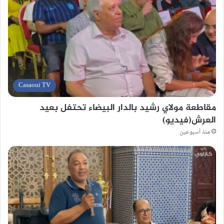
Casaoui TV
مقاطعة مولاي رشيد بالدار البيضاء تحتفل بعيد
العرش(فيديو)
منذ أسبوعين