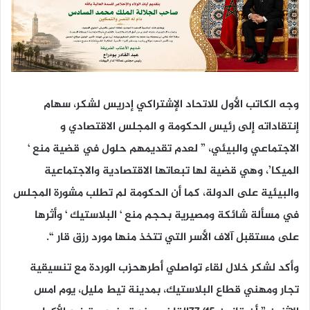
وجه
الكاتب الأول للاتحاد الإشتراكي إدريس لشكر، سهام
إنتقاداته إلى رئيس الحكومة و المجلس الاقتصادي و
الاجتماعي والبيئي، ” لعدم تقديمهم حلول في قضية منع ‘
الميكا’، وهي قضية لها تبعاتها الاقتصادية والاجتماعية
والبيئية على الدولة، كما أن الحكومة لم تطلب مشورة المجلس
في مسألة شائكة ومصيرية بحجم منع ‘ البلاستيك ‘ وأثرها
على مستقبل آلاف الأسر التي تتخذ منها مورد رزق قار “
.
وأكد لشكر خلال لقاء تواصلي أطرهحزب الوردة مع تنسيقية
تجار ومهني قطاع البلاستيك، بمدينة تيط مليل، يوم امس