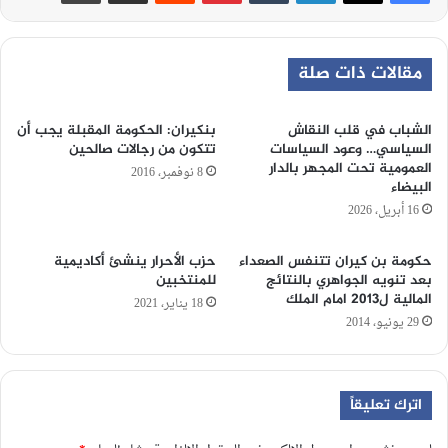
مقالات ذات صلة
الشباب في قلب النقاش
بنكيران: الحكومة المقبلة يجب أن
السياسي… وعود السياسات
تتكون من رجالات صالحين
العمومية تحت المجهر بالدار
8 نوفمبر، 2016
البيضاء
16 أبريل، 2026
حكومة بن كيران تتنفس الصعداء
حزب الأحرار ينشئ أكاديمية
بعد تنويه الجواهري بالنتائج
للمنتخبين
المالية ل2013 امام الملك
18 يناير، 2021
29 يونيو، 2014
اترك تعليقاً