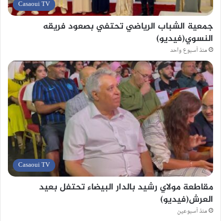
Casaoui TV
جمعية الشباب الرياضي تحتفي بصعود فريقه
النسوي(فيديو)
منذ أسبوع واحد
Casaoui TV
مقاطعة مولاي رشيد بالدار البيضاء تحتفل بعيد
العرش(فيديو)
منذ أسبوعين