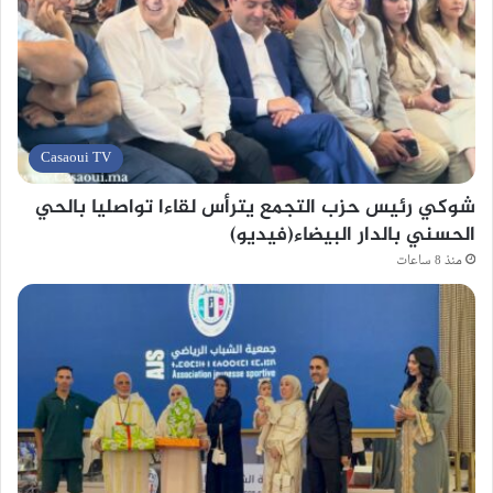
Casaoui TV
شوكي رئيس حزب التجمع يترأس لقاءا تواصليا بالحي
الحسني بالدار البيضاء(فيديو)
منذ 8 ساعات