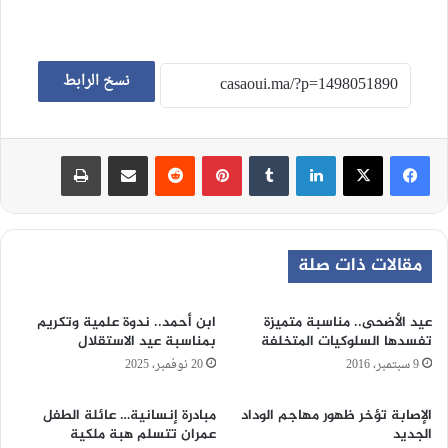
نسخ الرابط
لينكدإن
‏Tumblr
بينتيريست
‏Reddit
مشاركة عبر البريد
طباعة
مقالات ذات صلة
عيد الأضحى.. مناسبة متميزة
ابن أحمد.. ندوة علمية وتكريم
تفسدها السلوكيات المتخلفة
بمناسبة عيد الاستقلال
9 سبتمبر، 2016
20 نوفمبر، 2025
الإصابة تؤخر ظهور مهاجم الوداد
مبادرة إنسانية… عائلة الطفل
الجديد
عمران تتسلم هبة ملكية