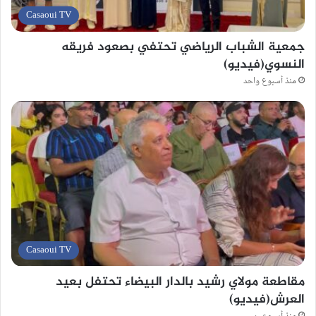
Casaoui TV
جمعية الشباب الرياضي تحتفي بصعود فريقه
النسوي(فيديو)
منذ أسبوع واحد
Casaoui TV
مقاطعة مولاي رشيد بالدار البيضاء تحتفل بعيد
العرش(فيديو)