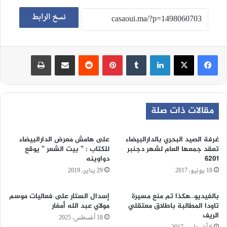
نسخ الرابط
لينكدإن
‏Tumblr
بينتيريست
‏Reddit
مشاركة عبر البريد
طباعة
مقالات ذات صلة
غرفة الصيد البحري بالدارالبيضاء
على هامش معرض الدارالبيضاء
تعقد جمعها العام لشهر دجنبر
للكتاب : ” بيت الشعر ” يوقع
6201
دواوينه
18 يونيو، 2017
29 يناير، 2019
بالفيديو..هكذا تم منع مسيرة
إسدال الستار على فعاليات موسم
تاودا المطالبة باطلاق معتقلي
مولاي عبد الله أمغار
الريف
18 أغسطس، 2025