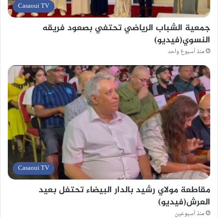
Casaoui TV
جمعية الشباب الرياضي تحتفي بصعود فريقه
النسوي(فيديو)
منذ أسبوع واحد
Casaoui TV
مقاطعة مولاي رشيد بالدار البيضاء تحتفل بعيد
العرش(فيديو)
منذ أسبوعين