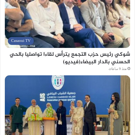
Casaoui TV
شوكي رئيس حزب التجمع يترأس لقاءا تواصليا بالحي
الحسني بالدار البيضاء(فيديو)
منذ 9 ساعات