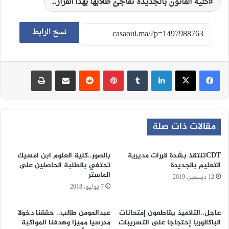
كلية القانون بالجديدة تفاجئ طلابها بهذا القرار..
نسخ الرابط
لينكدإن
‏Tumblr
بينتيريست
‏Reddit
مشاركة عبر البريد
طباعة
مقالات ذات صلة
CDTتنتقذ بشدة قررات مديرية
بالصور..كلية العلوم ابن امسيك
التعليم بالجديدة
تحتفي بالطلبة الحاصلين على
الماستر
12 ديسمبر، 2019
7 يوليو، 2018
عاجل..التلاميذ يقاطعون إمتحانات
عبدالمومن طالب.. حققنا دخولا
الباكالوريا إحتجاجا على التسريبات
مدرسيا مميزا وهدفنا المواكبة