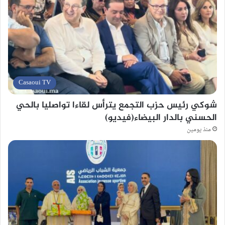
Casaoui TV
شوكي رئيس حزب التجمع يترأس لقاءا تواصليا بالحي
الحسني بالدار البيضاء(فيديو)
منذ يومين