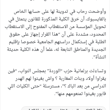
وأوضحت رحاب في تدوينة لها على حسابها الخاص
بالفايسبوك، أن خرق الكلية المذكورة للقانون يتمثل في
تحويل المؤسسة من الاستقطاب المفتوح إلى الاستقطاب
المحدود، مشددة على أن “هذا القرار إجهاز على حقوق
الطلبة في إستكمال دراستهم الجامعية خصوصا بإقليم
الجديدة والمناطق التابعة له، علما أن هذه الكلية حديثة
النشأة”.
وتساءلت برلمانية حزب “الوردة” بمجلس النواب، “فين
يقراوا أولاد وبنات المغاربة ؟ واش بغيتوا لهم الهدر
الدراسي من بعد الباك ؟”، مسترسلة “حتى الكليات اللي
فابور بغيتوا تمنعومهم منها”.