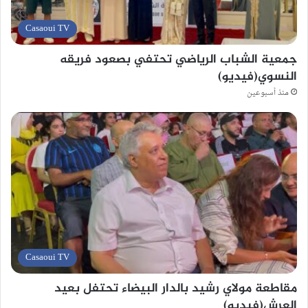
Casaoui TV
جمعية الشباب الرياضي تحتفي بصعود فريقه
النسوي(فيديو)
منذ أسبوعين
Casaoui TV
مقاطعة مولاي رشيد بالدار البيضاء تحتفل بعيد
العرش(فيديو)