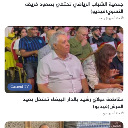
جمعية الشباب الرياضي تحتفي بصعود فريقه
النسوي(فيديو)
منذ أسبوع واحد
Casaoui TV
مقاطعة مولاي رشيد بالدار البيضاء تحتفل بعيد
العرش(فيديو)
منذ أسبوعين