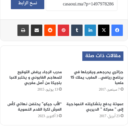
نسخ الرابط
لينكدإن
‏Tumblr
بينتيريست
‏Reddit
مشاركة عبر البريد
طباعة
مقالات ذات صلة
جزائري يحرجهم ويقربلها في
مدرب الرجاء يرفض التوقيع
برنامج رياضي.. المغرب يملك 15
للمهاجم الغابوني و يختبر لاعبا
ملعبا
بلجيكا من أصل مغربي
7 سبتمبر، 2017
13 يوليو، 2015
عموتة يدفع بتشكيلته النموذجية
“الأب جيكو” يحتضن نهائي كأس
إلى ” معركة ” الديربي
العرش لكرة القدم النسوية
23 أبريل، 2017
3 أكتوبر، 2023