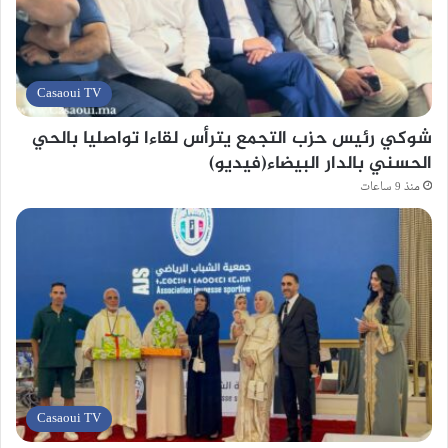
Casaoui TV
شوكي رئيس حزب التجمع يترأس لقاءا تواصليا بالحي
الحسني بالدار البيضاء(فيديو)
منذ 9 ساعات
Casaoui TV