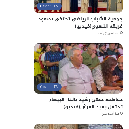
Casaoui TV
جمعية الشباب الرياضي تحتفي بصعود
فريقه النسوي(فيديو)
منذ أسبوع واحد
Casaoui TV
مقاطعة مولاي رشيد بالدار البيضاء
تحتفل بعيد العرش(فيديو)
منذ أسبوعين