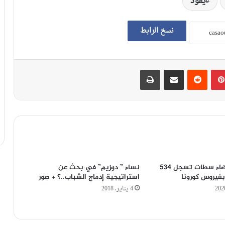
يقود
نسخ الرابط
بينتيريست
‏Reddit
مشاركة عبر البريد
طباعة
جهة الدارالبيضاء سطات تسجل 534
نساء ” دوزيم” في بحث عن
بفيروس كورونا
استراتيجية إدماج الشباب..؟ + صور
4 يناير، 2018