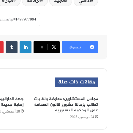
الأهلي
الجيد
الزمالك
مباراة
لينكدإن
‏Tumblr
فيسبوك
‫X
مقالات ذات صلة
مجلس المستشارين: معارضة ونقابات
تطالب بإحالة مشروع قانون الصحافة
إصابة جديدة 
على المحكمة الدستورية
28 أغسطس، 2020
24 ديسمبر، 2025