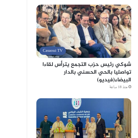
Casaoui TV
شوكي رئيس حزب التجمع يترأس لقاءا
تواصليا بالحي الحسني بالدار
البيضاء(فيديو)
منذ 18 ساعة