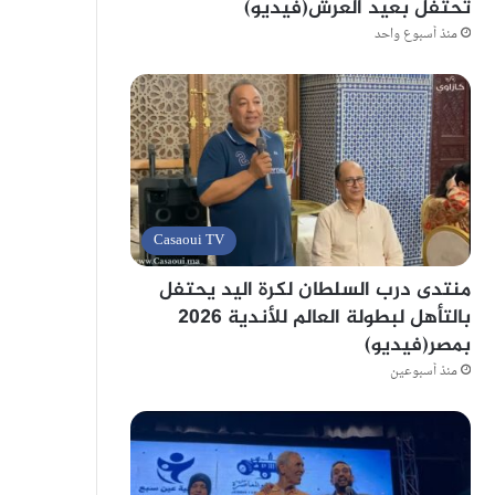
تحتفل بعيد العرش(فيديو)
منذ أسبوع واحد
Casaoui TV
منتدى درب السلطان لكرة اليد يحتفل
بالتأهل لبطولة العالم للأندية 2026
بمصر(فيديو)
منذ أسبوعين