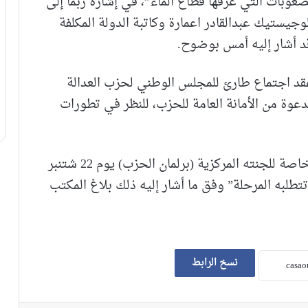
صعوبات التي عرفها قطاع الماء”، في إشارة ربما إلى
لوجيستيك عبدالقادر اعمارة وكاتبة الدولة المكلفة
قد أشار إليه أمس بوضوح.
قد اجتماع طارئ للمجلس الوطني لحزب العدالة
تنمية (برلمان الحزب) يوم 15 شتنبر 2018 بدعوة من الأمانة العامة للحزب، للنظر في تطورات
كما أعلن حزب التقدم والاشتراكية عن جلسة خاصة للجنته المركزية (برلمان الحزب) يوم 22 شتنبر
طلبه المرحلة” وفق ما أشار إليه ذلك بلاغ المكتب
نسخ الرابط