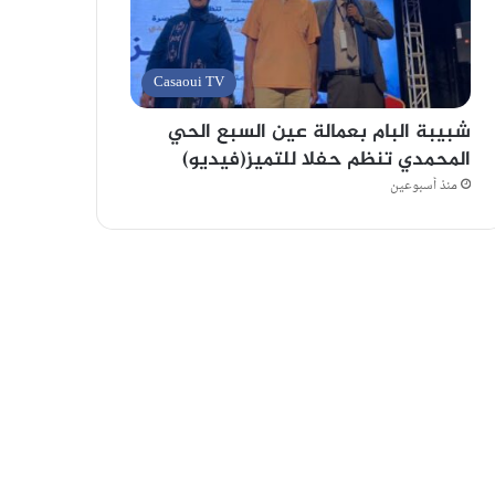
Casaoui TV
شبيبة البام بعمالة عين السبع الحي
المحمدي تنظم حفلا للتميز(فيديو)
منذ أسبوعين