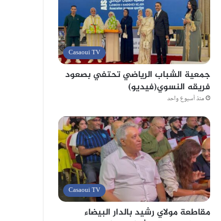
Casaoui TV
جمعية الشباب الرياضي تحتفي بصعود
فريقه النسوي(فيديو)
منذ أسبوع واحد
Casaoui TV
مقاطعة مولاي رشيد بالدار البيضاء