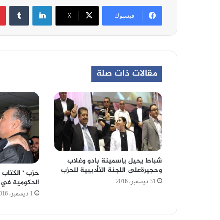
لينكدإن
‏Tumblr
فيسبوك
‫X
مقالات ذات صلة
شباط يحيل ياسمينة بادو وغلاب
وحجيرةعلى اللجنة التأديبية للحزب
حزب ‘ الكتاب 
31 ديسمبر، 2016
الحكومية في أ
1 ديسمبر، 2016