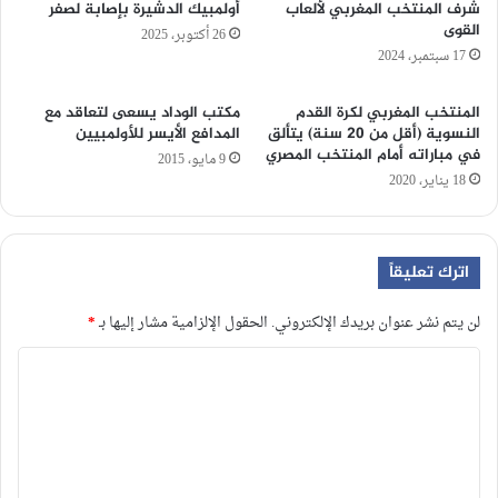
شرف المنتخب المغربي لألعاب
أولمبيك الدشيرة بإصابة لصفر
القوى
26 أكتوبر، 2025
17 سبتمبر، 2024
المنتخب المغربي لكرة القدم
مكتب الوداد يسعى لتعاقد مع
النسوية (أقل من 20 سنة) يتألق
المدافع الأيسر للأولمبيين
في مباراته أمام المنتخب المصري
9 مايو، 2015
18 يناير، 2020
اترك تعليقاً
لن يتم نشر عنوان بريدك الإلكتروني.
الحقول الإلزامية مشار إليها بـ
*
ا
ل
ت
ع
ل