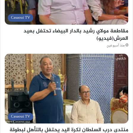
Casaoui TV
مقاطعة مولاي رشيد بالدار البيضاء تحتفل بعيد
العرش(فيديو)
منذ أسبوعين
Casaoui TV
منتدى درب السلطان لكرة اليد يحتفل بالتأهل لبطولة