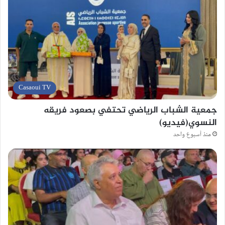
Casaoui TV
جمعية الشباب الرياضي تحتفي بصعود فريقه
النسوي(فيديو)
منذ أسبوع واحد