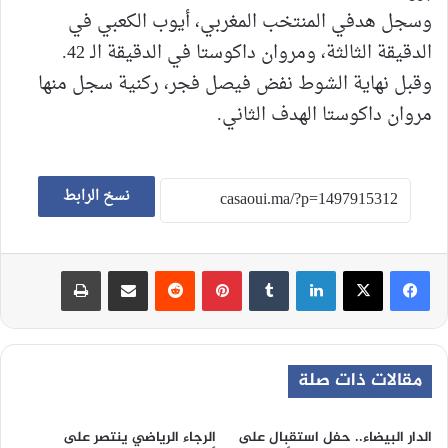
وسجل هدفي المنتخب المغربي، أيوب الكعبي في
الدقيقة الثالثة، ومروان داكوستا في الدقيقة الـ 42.
وقبل نهاية الشوط نفض فيصل فجر، ركنية سجل منها
مروان داكوستا الهدف الثاني.
نسخ الرابط
لينكدإن
‏Tumblr
بينتيريست
‏Reddit
مشاركة عبر البريد
طباعة
مقالات ذات صلة
الدار البيضاء.. حفل استقبال على
الرجاء الرياضي ينتصر على