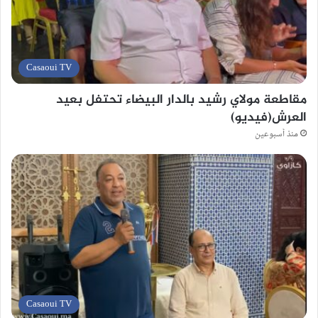
Casaoui TV
مقاطعة مولاي رشيد بالدار البيضاء تحتفل بعيد
العرش(فيديو)
منذ أسبوعين
Casaoui TV