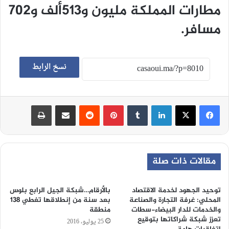
مطارات المملكة مليون و513ألف و702
مسافر.
نسخ الرابط
لينكدإن
‏Tumblr
بينتيريست
‏Reddit
مشاركة عبر البريد
طباعة
مقالات ذات صلة
توحيد الجهود لخدمة الاقتصاد
بالأرقام…شبكة الجيل الرابع بلوس
المحلي: غرفة التجارة والصناعة
بعد سنة من إنطلاقها تغطي 138
والخدمات للدار البيضاء-سطات
منطقة
تعزز شبكة شراكاتها بتوقيع
25 يوليو، 2016