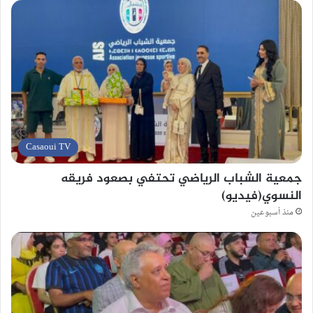
Casaoui TV
جمعية الشباب الرياضي تحتفي بصعود فريقه
النسوي(فيديو)
منذ أسبوعين