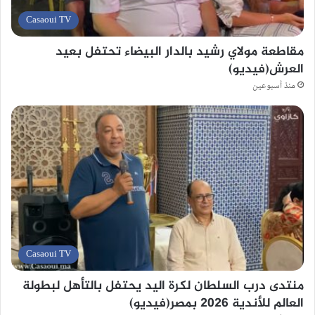
Casaoui TV
مقاطعة مولاي رشيد بالدار البيضاء تحتفل بعيد
العرش(فيديو)
منذ أسبوعين
Casaoui TV
منتدى درب السلطان لكرة اليد يحتفل بالتأهل لبطولة
العالم للأندية 2026 بمصر(فيديو)