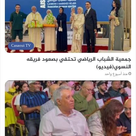
Casaoui TV
جمعية الشباب الرياضي تحتفي بصعود فريقه
النسوي(فيديو)
منذ أسبوع واحد