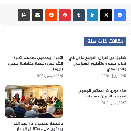
لينكدإن
‏Tumblr
بينتيريست
‏Reddit
مشاركة عبر البريد
طباعة
مقالات ذات صلة
شفيق بن كيران: التجمع ماضٍ في
الأحرار يجددون دعمهم لكنزة
تعزيز حضوره وتأطيره السياسي
الشرايبي رئيسة مقاطعة سيدي
والمجتمعي
بليوط
10 أبريل، 2026
28 سبتمبر، 2022
هذه مجريات المؤتمر الجهوي
لشبيبة الميزان بسطات
29 يوليو، 2019
بالبيضاء..منيب و بن عبد الله
يبحثون عن مستقبل اليسار