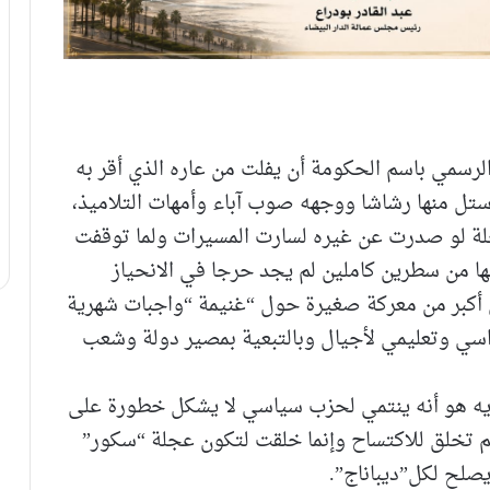
رسمي باسم الحكومة أن يفلت من عاره الذي أقر به
واستل منها رشاشا ووجهه صوب آباء وأمهات التلاميذ،
ة لو صدرت عن غيره لسارت المسيرات ولما توقفت
ها من سطرين كاملين لم يجد حرجا في الانحياز
 أكبر من معركة صغيرة حول “غنيمة “واجبات شهرية
راسي وتعليمي لأجيال وبالتبعية بمصير دولة وشعب
خزيه هو أنه ينتمي لحزب سياسي لا يشكل خطورة على
لم تخلق للاكتساح وإنما خلقت لتكون عجلة “سكور”
صلح لكل”ديباناج”.