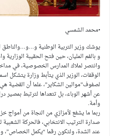
•محمد الشمسي
يوشك وزير التربية الوطنية و…و…والناطق ال
و بالفم المليان، حين فتح الحقيبة الوزارية 
وانتصر لملاك المدارس الخصوصية، في مداخل
الوقفات، الوزير الذي يتأبط وزارة يتشكل اسم
لصفوف”موالين الشكاير”، علما أن القضية هي
عن أشهر الوباء، بل تتعداها لترتبط بمصير د
وأمة.
ربما ما يشفع لأمزازي من النجاة من أمواج 
صدارة الترتيب الانتخابي، فالحركة الشعبية 
عند الشدة، ولتكون رقما “يكمل الخصاص”، وي