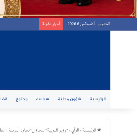
الخميس, أغسطس 6 2026
أخبار عاجلة
الرئيسية
شؤون محلية
سياسة
مجتمع
قضاي
الرئيسية
/
الرأي
/
“وزير التربية” ينحاز ل”تجارة التربية”: تع