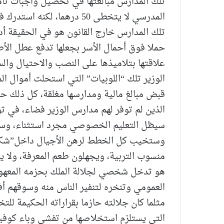
تلك المدارس مبالغتها في تحصيل واجبات تأم
المدرسي لا يتخطى 50 درهما
تلك المدارس خارج القانون هو في الحقيقة أ
حملا فوق أحمال الأسر بجعلها تدفع عطل ال
علاقتها بتلاميذها على النصب والاحتيال وا
الوزير تلك “اللوبيات” التي استحلت أموال ال
قبض مبالغ مالية ومدارسها مغلقة، كل ذلك حتى 
الذين لم توفر لهم مدارس الوزير فضاء، في ت
سيظل التعليم الخصوصي مجرد استثناء، وسيبق
وستخيب كل الخطط لرهن الأجيال داخل”شكاي
منسوب التربية، ويجهلون طعم المعرفة، ولا ي
هو تدخل شخصي لجلالة الملك بحزمه المعهود 
العمومي وتنخره لتنفير الناس منه وسوقهم أ
مثلما كان جلالته حازما بقراراته الحكيمة ل