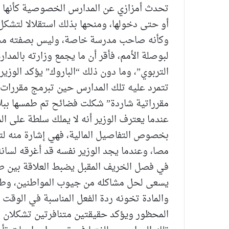
تحدث أمزازي عن المدارس الخصوصية كأنها 
أو حتى دخولها، ومنحها بذلك استقلالا لتشكل 
وكأنه صاحب مدرسة خاصة، وليس بصفته مسئول
لبوصلة الأمم، فأقر أن ما يجمع وزارته بالمد
التربوي”، وما دون ذلك “الباروك” يؤكد الوزير
تتمرد عليه تلك المدارس حين تبرمج مقررات 
مقرراتية شاردة” شكلت فضائح تم طمسها ببلا
عندما يعترف الوزير أنه لا يملك سلطة على ال
بخصوص التفاصيل المالية، فهي إشارة منه لتلك
مصا، وعندما يجد الوزير نفسه قد أغرقه لسانه
في فصل الخريف المقبل يضبط العلاقة بين ط
يسعى لحل مشاكله من جيوب المواطنين، وطر
والمادة تخونه ردة الفعل المناسبة في الوقت 
المحظور ويؤكد حقيقتين متنافرتين تشكلان مع