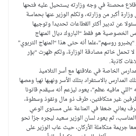
قلاع محصنة في وجه وزارته يستحيل عليه فتحها
وزارة أكبر من وزارته، وتكلم الوزير عنها بحماسة
ا عن تدبير أكثر القطاعات تحديدا وتوجيها
ارس الخصوصية هو فقط “الباروك ديال المنهاج
 “يضبرو روسهم”،علما أنه حتى هذا “المنهاج التربوي”
لا تحمل خاتم مصادقة الوزارة، ولكم ظهرت “بؤر
غات كاذبة.
مدارس الخاصة في علاقتها مع أسر التلاميذ
 المدارس بالاستفراد بتلك الأسر ونهبها نهبا ومصها
 “اللي مافيه عظم”، يعود ليزعم أنه سيقدم قانونا
رفين غير متكافئين، طرف ذو مال ونفوذ وسطوة،
ف يعاني ضعفا في المناعة على مستوى الوعي
المناسب، ثم يعود لسان الوزير سعيد ليجره جرّا نحو
ا جريمة متكاملة الأركان، حيث عاب الوزير على