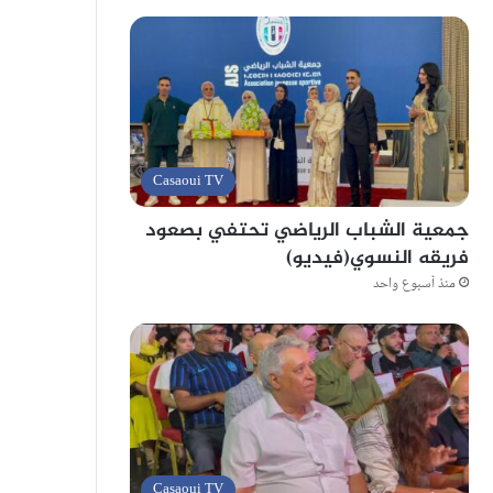
Casaoui TV
جمعية الشباب الرياضي تحتفي بصعود
فريقه النسوي(فيديو)
منذ أسبوع واحد
Casaoui TV