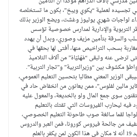
ين مدرسي بآلاف الدراهم مؤكدا أن التأمين
، لكنه استدرك في تجسيده لعملية “يكوي ويبخ”، بكون ما تستخلصه
داء لواجبات شهري يوليوز وغشت، ويضع الوزير بذلك
أطر التربوية والإدارية لمدارس خصوصية تؤسس
لسلب والسرقة بتأمين مزيف وصوري، وبدل أن يهدد
مغاربة بسحب التراخيص منها، أفتى لها بحقها في
ترضى عنه وتبقى “مْهَنْيّاهْ” من آلاف التلاميذ
واطؤ مكشوف بين “وزيرالتربية” و”تجار التربية”.
ى الوزير المعني مطالبا بتحسين التعليم العمومي،
ر مالين لفلوس”، ممن يعانون من انخفاض حاد في
تقنون سوى جمع المال ولو بالخديعة، والمعول عليه
فيه ليحارب الفيروسات التي تفتك بالتعليم
فواجا لقما سائغة صوب طاحونة التعليم الخصوصي،
لتخفيف من جائحة فيروس كورونا، فمن العبر والدروس
التي يستلزم استخلاصها من تفشي وباء كوفيد 19 أنه لا مكان في هذا الكون لمن يكفر بالعلم