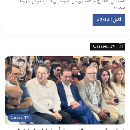
المقيمين بالخارج سيتمكنون من العودة إلى المغرب وفق شروط
محددة…
أكمل القراءة »
Casaoui TV
Casaoui TV