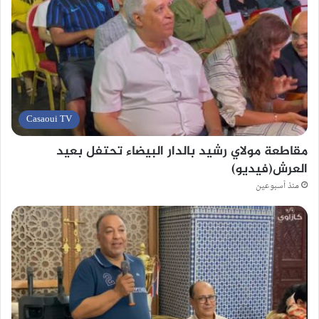
Casaoui TV
مقاطعة مولاي رشيد بالدار البيضاء تحتفل بعيد
العرش(فيديو)
منذ أسبوعين