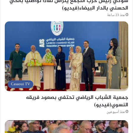
شوكي رئيس حزب التجمع يترأس لقاءا تواصليا بالحي
الحسني بالدار البيضاء(فيديو)
منذ 23 ساعة
Casaoui TV
جمعية الشباب الرياضي تحتفي بصعود فريقه
النسوي(فيديو)
منذ أسبوعين