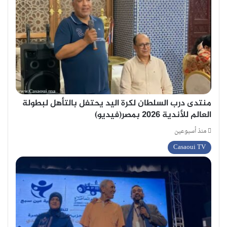
منتدى درب السلطان لكرة اليد يحتفل بالتأهل لبطولة
العالم للأندية 2026 بمصر(فيديو)
منذ أسبوعين
Casaoui TV