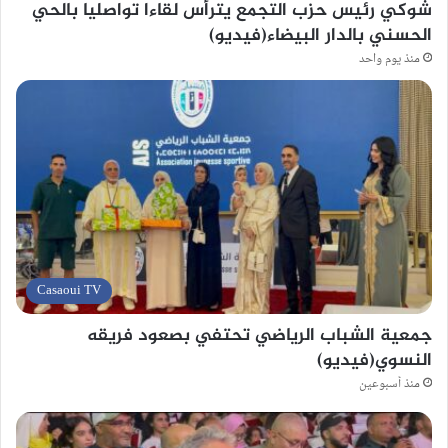
شوكي رئيس حزب التجمع يترأس لقاءا تواصليا بالحي
الحسني بالدار البيضاء(فيديو)
منذ يوم واحد
Casaoui TV
جمعية الشباب الرياضي تحتفي بصعود فريقه
النسوي(فيديو)
منذ أسبوعين