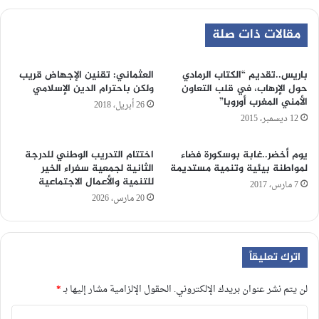
مقالات ذات صلة
باريس..تقديم “الكتاب الرمادي
العثماني: تقنين الإجهاض قريب
حول الإرهاب، في قلب التعاون
ولكن باحترام الدين الإسلامي
الأمني المغرب أوروبا”
26 أبريل، 2018
12 ديسمبر، 2015
يوم أخضر..غابة بوسكورة فضاء
اختتام التدريب الوطني للدرجة
لمواطنة بيئية وتنمية مستديمة
الثانية لجمعية سفراء الخير
للتنمية والأعمال الاجتماعية
7 مارس، 2017
20 مارس، 2026
اترك تعليقاً
لن يتم نشر عنوان بريدك الإلكتروني.
الحقول الإلزامية مشار إليها بـ
*
ا