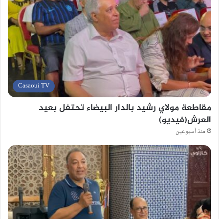
Casaoui TV
مقاطعة مولاي رشيد بالدار البيضاء تحتفل بعيد
العرش(فيديو)
منذ أسبوعين