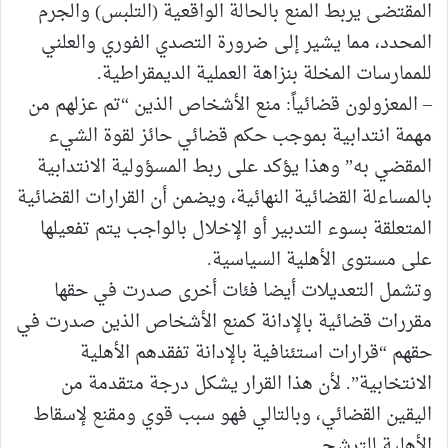
المقتضى يربط المنع بالحالة الواقعية (التلبس) والجرم
المحدد، مما يشير إلى ضرورة التصدي الفوري والعلني
للممارسات المخلة بنزاهة العملية الديمقراطية.
– المعزولون قضائياً: منع الأشخاص الذين “تم عزلهم من
مهمة انتدابية بموجب حكم قضائي حائز لقوة الشيء
المقضي به” وهذا يؤكد على ربط المسؤولية الانتدابية
بالمساءلة القضائية النهائية، ويضمن أن القرارات القضائية
المتعلقة بسوء التدبير أو الإخلال بالواجب يتم تفعيلها
على مستوى الأهلية السياسية.
و​تشمل التعديلات أيضا فئات أخرى صدرت في حقها
مقررات قضائية بالإدانة كمنع الأشخاص الذين صدرت في
حقهم “قرارات استئنافية بالإدانة تفقدهم الأهلية
الانتخابية”. لأن هذا القرار يشكل درجة متقدمة من
اليقين القضائي، وبالتالي فهو سبب قوي ومقنع لإسقاط
الأهلية للترشح.