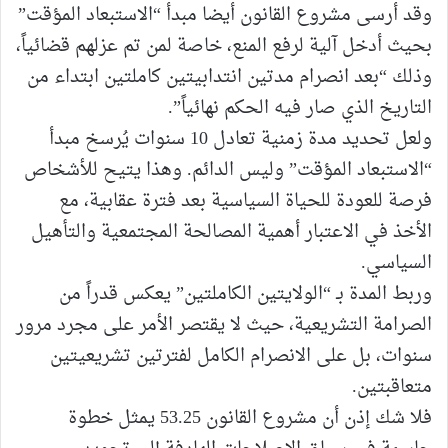
​وقد أرسى مشروع القانون أيضا مبدأ “الاستبعاد المؤقت”
بحيث ​أدخل آلية لرفع المنع، خاصة لمن تم عزلهم قضائياً،
وذلك “بعد انصرام مدتين انتدابيتين كاملتين ابتداء من
التاريخ الذي صار فيه الحكم نهائياً”.
​ولعل تحديد مدة زمنية تعادل 10 سنوات يُرسخ مبدأ
“الاستبعاد المؤقت” وليس الدائم. وهذا يتيح للأشخاص
فرصة للعودة للحياة السياسية بعد فترة عقابية، مع
الأخذ في الاعتبار أهمية المصالحة المجتمعية والتأهيل
السياسي.
​وربط المدة بـ “الولايتين الكاملتين” يعكس قدراً من
الصرامة التشريعية، حيث لا يقتصر الأمر على مجرد مرور
سنوات، بل على الانصرام الكامل لفترتين تشريعيتين
متعاقبتين.
فلا شك إذن أن مشروع القانون 53.25 يمثل خطوة