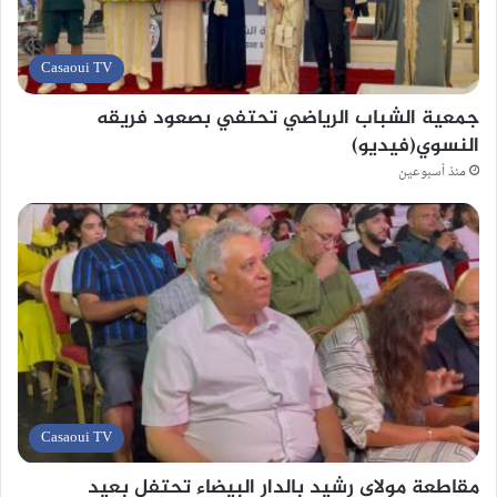
Casaoui TV
جمعية الشباب الرياضي تحتفي بصعود فريقه
النسوي(فيديو)
منذ أسبوعين
Casaoui TV
مقاطعة مولاي رشيد بالدار البيضاء تحتفل بعيد