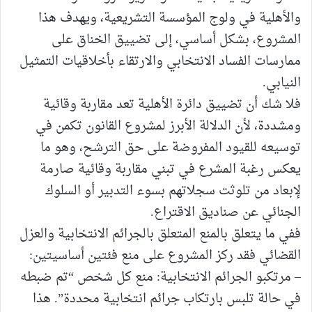
والأهلية في ولوج المؤسسة التشريعية، ويهدف هذا
المشروع، بشكل أساسي، إلى تضييق الخناق على
ممارسات الفساد الانتخابي والارتقاء بأخلاقيات التمثيل
النيابي.
​فلا شك أن تضييق دائرة الأهلية تعد مقاربة وقائية
ومشددة، لأن الدلالة الأبرز لمشروع القانون تكمن في
توسيعه للقيود المفروضة على حق الترشح، وهو ما
يعكس رغبة المشرع في تبني مقاربة وقائية صارمة
لإبعاد من تلوثت سجلاتهم بسوء التدبير أو السلوك
الجنائي عن صناديق الاقتراع.
​ففي ما يتعلق بالمنع المتعلق بالجرائم الانتخابية والعزل
القضائي فقد ​ركز المشروع على منع فئتين أساسيتين:
– مرتكبو الجرائم الانتخابية: منع كل شخص “تم ضبطه
في حالة تلبس بارتكاب جرائم انتخابية محددة”. هذا