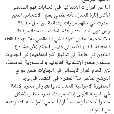
أما عن ​القرارات الابتدائية في الجنايات فهو المقتضى
الأكثر إثارة للجدل، لأنه يقضي بمنع “الأشخاص الذين
صدرت في حقهم قرارات ابتدائية من أجل جناية”.
ومن دون شك ستثير هذه المقتضيات جدلا مرتبطا
ب”الحجية” مقابل “قوة الشيء المقضي به” فهذه النقطة
المتعلقة بالقرار الابتدائي وليس الحكم (لأن مشروع
القانون في حاجة إلى تدقيق أكبر للمفاهيم) في الجنايات
ستكون محور الإشكالية القانونية والدستورية المحتملة،
لإن إقحام القرار الابتدائي في الجنايات ضمن موانع
الترشح يعكس نيّة المشرع في التشدد في وجه
الخطورة الإجرامية للجنايات، واعتبار أن مجرد الإدانة
في الدرجة الأولى إدانة مرتبطة بجرم خطير، تُشكل
حاجزاً أخلاقياً وسياسياً أولياً يحمي المؤسسة التشريعية
من الشوائب.