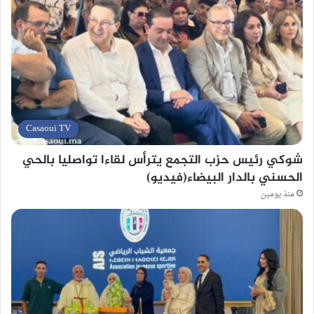
Casaoui TV
شوكي رئيس حزب التجمع يترأس لقاءا تواصليا بالحي
الحسني بالدار البيضاء(فيديو)
منذ يومين