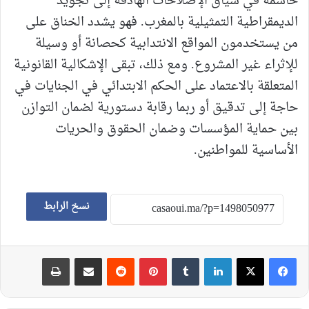
حاسمة في سياق الإصلاحات الهادفة إلى تجويد
الديمقراطية التمثيلية بالمغرب. فهو يشدد الخناق على
من يستخدمون المواقع الانتدابية كحصانة أو وسيلة
للإثراء غير المشروع. ومع ذلك، تبقى الإشكالية القانونية
المتعلقة بالاعتماد على الحكم الابتدائي في الجنايات في
حاجة إلى تدقيق أو ربما رقابة دستورية لضمان التوازن
بين حماية المؤسسات وضمان الحقوق والحريات
الأساسية للمواطنين.
نسخ الرابط
لينكدإن
‏Tumblr
بينتيريست
‏Reddit
مشاركة عبر البريد
طباعة