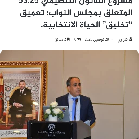
مشروع القانون التنظيمي 53.25
المتعلق بمجلس النواب: تعميق
“تخليق” الحياة الانتخابية.
كازاوي
29 نوفمبر، 2025
0
2 دقائق