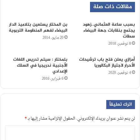
مقالات ذات صلة
بسبب ساعة العثماني..زهود
بن المختار يستعين بتلاميذ الدار
يجتمع بنقابات جهة البيضاء
البيضاء لفهم المنظومة التربوية
سطات
20 مايو، 2014
8 نوفمبر، 2018
أمزازي يعلن فتح باب ترشيحات
بلمختار : سيتم تدريس اللغات
الأحرار لاجتياز البكالوريا
الأجنبية ندريجيا في السلك
الإعدادي
4 نوفمبر، 2020
6 فبراير، 2016
اترك تعليقاً
لن يتم نشر عنوان بريدك الإلكتروني.
الحقول الإلزامية مشار إليها بـ
*
ا
ل