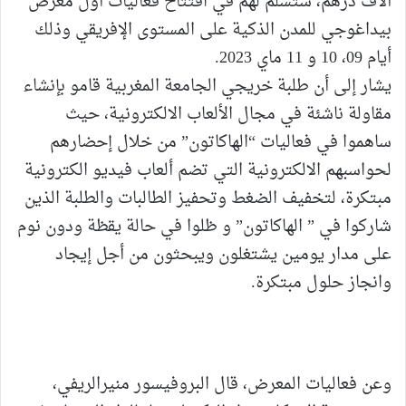
آلاف درهم، ستسلم لهم في افتتاح فعاليات أول معرض
بيداغوجي للمدن الذكية على المستوى الإفريقي وذلك
أيام 09، 10 و 11 ماي 2023.
يشار إلى أن طلبة خريجي الجامعة المغربية قامو بإنشاء
مقاولة ناشئة في مجال الألعاب الالكترونية، حيث
ساهموا في فعاليات “الهاكاتون” من خلال إحضارهم
لحواسبهم الالكترونية التي تضم ألعاب فيديو الكترونية
مبتكرة، لتخفيف الضغط وتحفيز الطالبات والطلبة الذين
شاركوا في ” الهاكاتون” و ظلوا في حالة يقظة ودون نوم
على مدار يومين يشتغلون ويبحثون من أجل إيجاد
وانجاز حلول مبتكرة.
وعن فعاليات المعرض، قال البروفيسور منيرالريفي،