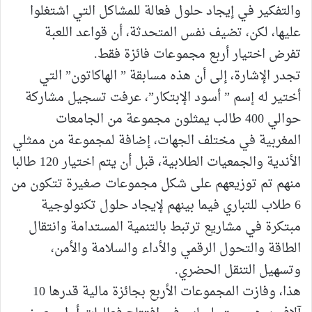
والتفكير في إيجاد حلول فعالة للمشاكل التي اشتغلوا
عليها، لكن، تضيف نفس المتحدثة، أن قواعد اللعبة
تفرض اختيار أربع مجموعات فائزة فقط.
تجدر الإشارة، إلى أن هذه مسابقة ” الهاكاتون” التي
أختير له إسم ” أسود الإبتكار”، عرفت تسجيل مشاركة
حوالي 400 طالب يمثلون مجموعة من الجامعات
المغربية في مختلف الجهات، إضافة لمجموعة من ممثلي
الأندية والجمعيات الطلابية، قبل أن يتم اختيار 120 طالبا
منهم تم توزيعهم على شكل مجموعات صغيرة تتكون من
6 طلاب للتباري فيما بينهم لإيجاد حلول تكنولوجية
مبتكرة في مشاريع ترتبط بالتنمية المستدامة وانتقال
الطاقة والتحول الرقمي والأداء والسلامة والأمن،
وتسهيل التنقل الحضري.
هذا، وفازت المجموعات الأربع بجائزة مالية قدرها 10