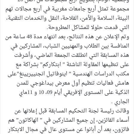
مجموعة تمثل أربع جامعات مغربية في أربع مجالات تهم
البيئة، السلامة والأمن، الفلاحة، النقل والخدمات التقنية،
التي قدمت حلولا للمشاكل المطروحة.
وتم الإعلان عن هذه النتائج، بعد انتهاء مدة 48 ساعة من
المنافسة بين الطلاب والمهنيين الشباب، المشاركين في
هذه المسابقة التي انطلقت الجمعة الماضي، وأشرفت
على تنظيمها المقاولة الناشئة ” ابتكاركم” بشراكة مع
مكتب الدراسات الهندسية ” اينوفاتيل انجنييريينغ”على
هامش فعاليات تنظيم أول معرض بيداغوجي للمدن
الذكية على المستوى الإفريقي أيام 09، 10 و 11ماي
الجاري .
وقالت رئيسة لجنة التحكيم المسابقة قبل إعلانها عن
أسماء الفائزين، إن جميع المشاركين في ” الهاكاتون” هم
فائزون، بعد أن أبانوا عن مستوى عال في مجال الابتكار