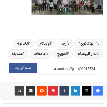
" الهاكاتون"
أربع
الإبتكار
الخاصة
الدار البيضاء
تتويج
جامعات
مسابقة
نسخ الرابط
لينكدإن
‏Tumblr
بينتيريست
‏Reddit
مشاركة عبر البريد
طباعة