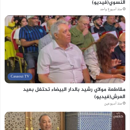
النسوي(فيديو)
منذ أسبوع واحد
Casaoui TV
مقاطعة مولاي رشيد بالدار البيضاء تحتفل بعيد
العرش(فيديو)
منذ أسبوعين