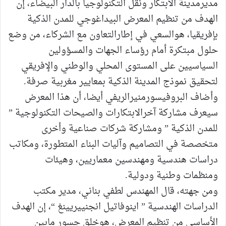
مديرمدينة الابتكار ونقل التكنولوجيا بالدار البيضاء، إن
الهدف من تنظيم المعرض البيداغوجي للمدن الذكية
بإفريقيا، هوالسعي في إطارالتعاون مع الشركاء، من وضع
حلول مبتكرة أمام رؤساء الجهات والمسؤولين
السياسيين على المستوى المحلي والوطني والإفريقي
لتحقيق نموذج المدينة الذكية بمعايير مغربية صرفة.
وأضاف البروفيسورمنيرالريفي أيضا، أن هذا المعرض
سيعرف مشاركة آخرالابتكارات والصيحات التكنولوجية ”
للمدن الذكية ” ومشاركة شركات صناعية وأخرى
متخصصة في التصاميم وآليات البناء المتطورة، ومكاتب
دراسات هندسية ومهندسين معماريين، وهيئات
ومنظمات وطنية ودولية.
ومن جهته، قال المهندس لطفي بناني، مدير مكتب
الدراسات الهندسية ” اينوفاتيل انجنييريينغ “، إن الهدف
الأساسي من تنظيم المعرض، هوخلق جسور مابين