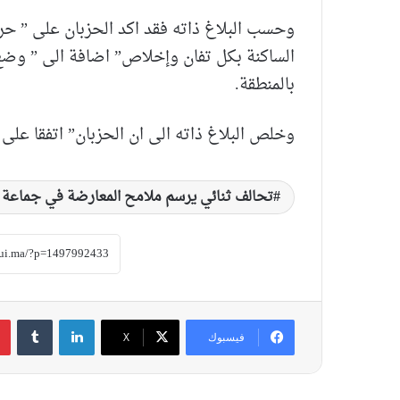
وحسب البلاغ ذاته فقد اكد الحزبان على ” حر
الساكنة بكل تفان وإخلاص” اضافة الى ” وضع
بالمنطقة.
وخلص البلاغ ذاته الى ان الحزبان” اتفقا عل
تحالف ثنائي يرسم ملامح المعارضة في جماعة 
لينكدإن
‏Tumblr
فيسبوك
‫X