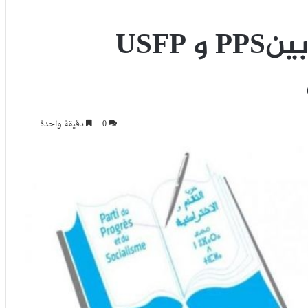
ميلاد تحالف ثنائي بينPPS و USFP
0
دقيقة واحدة