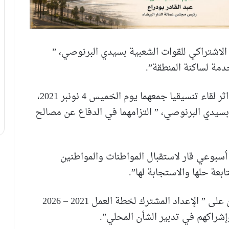
 الاشتراكي للقوات الشعبية بسيدي البرنوصي، ”
دمة لساكنة المنطقة”.
واكد الحزبي في بلاغ مشترك لمكتبي الحزب اثر لقاء تنسيقيا جمعهما يوم الخميس 4 نونبر 2021،
 بسيدي البرنوصي، ” التزامهما في الدفاع عن مصالح
سبوعي قار لاستقبال المواطنات والمواطنين
عة حلها والاستجابة لها”.
واضاف ذات البلاغ انه تم الاتفاق بين الحزبين على ” الإعداد المشترك لخطة العمل 2021 – 2026
شراكهم في تدبير الشأن المحلي”.