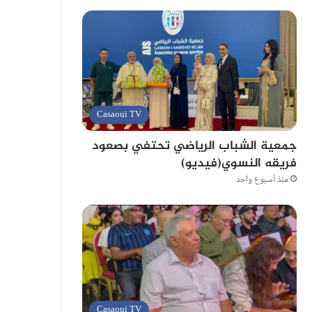
Casaoui TV
جمعية الشباب الرياضي تحتفي بصعود
فريقه النسوي(فيديو)
منذ أسبوع واحد
Casaoui TV