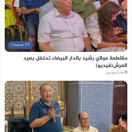
Casaoui TV
مقاطعة مولاي رشيد بالدار البيضاء تحتفل بعيد
العرش(فيديو)
منذ أسبوعين