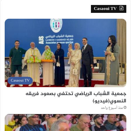
Casaoui TV
Casaoui TV
جمعية الشباب الرياضي تحتفي بصعود فريقه
النسوي(فيديو)
منذ أسبوع واحد