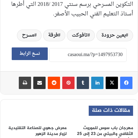
التكوين المسرحي برسم سنتي 2017 /2018 التي أطرها
أستاذ التعليم الفني الحبيب الأصفر.
بعين حرودة
تافوكت
فرقة
مسرح
نسخ الرابط
لينكدإن
‏Tumblr
بينتيريست
‏Reddit
مشاركة عبر البريد
طباعة
مقالات ذات صلة
مهرجان باب سوس للموروث
معرض جهوي للصناعة التقليدية
الثقافي والبيئي من 23 إلى 25
لزوار مدينة الزهور