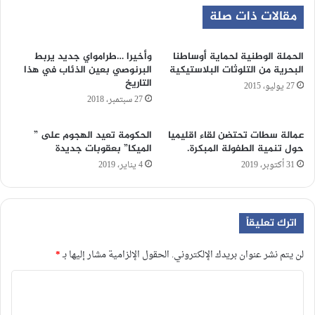
مقالات ذات صلة
الحملة الوطنية لحماية أوساطنا
وأخيرا …طرامواي جديد يربط
البحرية من التلوثات البلاستيكية
البرنوصي بعين الذئاب في هذا
التاريخ
27 يوليو، 2015
27 سبتمبر، 2018
عمالة سطات تحتضن لقاء اقليميا
الحكومة تعيد الهجوم على ”
حول تنمية الطفولة المبكرة.
الميكا” بعقوبات جديدة
31 أكتوبر، 2019
4 يناير، 2019
اترك تعليقاً
لن يتم نشر عنوان بريدك الإلكتروني.
الحقول الإلزامية مشار إليها بـ
*
ا
ل