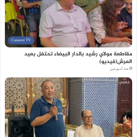
Casaoui TV
مقاطعة مولاي رشيد بالدار البيضاء تحتفل بعيد
العرش(فيديو)
منذ أسبوعين