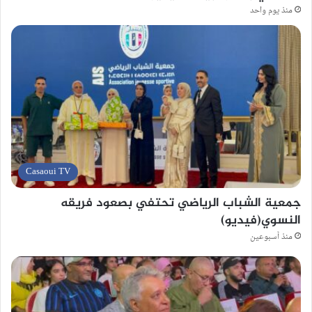
منذ يوم واحد
Casaoui TV
جمعية الشباب الرياضي تحتفي بصعود فريقه
النسوي(فيديو)
منذ أسبوعين