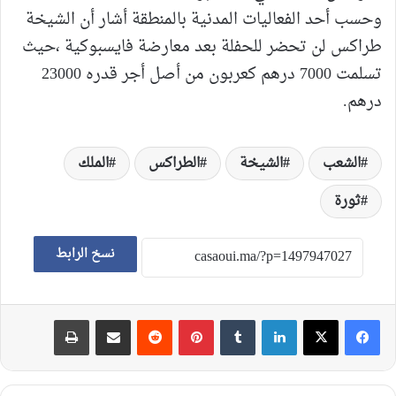
وحسب أحد الفعاليات المدنية بالمنطقة أشار أن الشيخة
طراكس لن تحضر للحفلة بعد معارضة فايسبوكية ،حيث
تسلمت 7000 درهم كعربون من أصل أجر قدره 23000
درهم.
الشعب
الشيخة
الطراكس
الملك
ثورة
نسخ الرابط
لينكدإن
‏Tumblr
بينتيريست
‏Reddit
مشاركة عبر البريد
طباعة