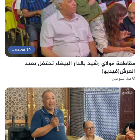
Casaoui TV
مقاطعة مولاي رشيد بالدار البيضاء تحتفل بعيد
العرش(فيديو)
منذ أسبوعين