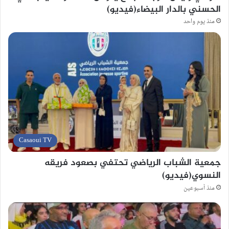
الحسني بالدار البيضاء(فيديو)
منذ يوم واحد
Casaoui TV
جمعية الشباب الرياضي تحتفي بصعود فريقه
النسوي(فيديو)
منذ أسبوعين