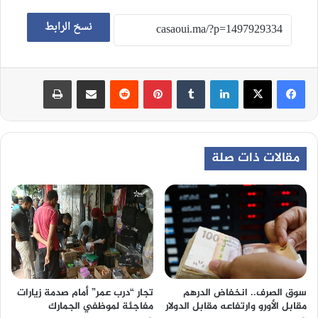
نسخ الرابط
لينكدإن
‏Tumblr
بينتيريست
‏Reddit
مشاركة عبر البريد
طباعة
مقالات ذات صلة
سوق الصرف.. انخفاض الدرهم
تجار “درب عمر” أمام صدمة زيارات
مقابل الأورو وارتفاعه مقابل الدولار
مفاجئة لموظفي الجمارك