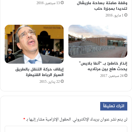
وقفة صامتة بساحة ماريشال
13 سبتمبر، 2016
تنديدا بمجزرة حلب
1 مايو، 2016
إنذار خاطئ بـ “آنفا بلايس”
يحدث هلع بين مرتاديه
إيقاف حركة التنقل بالطريق
السيار الرباط القنيطرة
24 سبتمبر، 2017
22 يناير، 2015
اترك تعليقاً
لن يتم نشر عنوان بريدك الإلكتروني.
الحقول الإلزامية مشار إليها بـ
*
ا