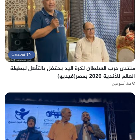
Casaoui TV
منتدى درب السلطان لكرة اليد يحتفل بالتأهل لبطولة
العالم للأندية 2026 بمصر(فيديو)
منذ أسبوعين