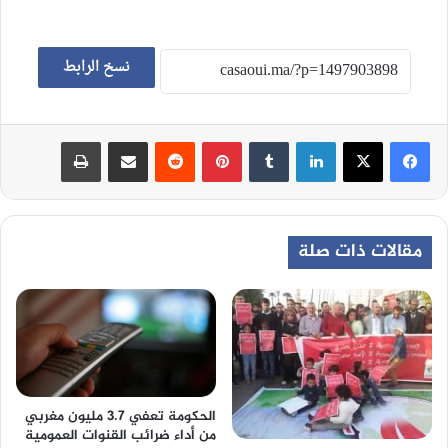
نسخ الرابط
لينكدإن
‏Tumblr
بينتيريست
‏Reddit
مشاركة عبر البريد
طباعة
مقالات ذات صلة
الحكومة تعفي 3.7 مليون مغربي
من أداء ضرائب القنوات العمومية