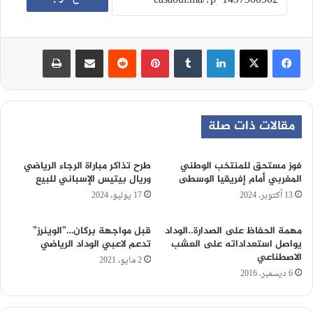
لينكدإن
‏Tumblr
بينتيريست
‏Reddit
مشاركة عبر البريد
طباعة
مقالات ذات صلة
فوز مستحق للمنتخب الوطني
طرح تذاكر مباراة الرجاء الرياضي
المغربي أمام إفريقيا الوسطى
وريال بيتيس الإسباني للبيع
13 أكتوبر، 2024
17 يوليو، 2024
مهمة الحفاظ على الصدارة..الوداد
قبل مواجهة بركان…”الوينرز”
يواصل استعداداته على العشب
تدعم لاعبي الوداد الرياضي
الاصطناعي
2 مايو، 2021
6 ديسمبر، 2016