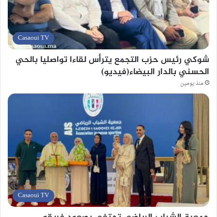
Casaoui TV
شوكي رئيس حزب التجمع يترأس لقاءا تواصليا بالحي
الحسني بالدار البيضاء(فيديو)
منذ يومين
Casaoui TV