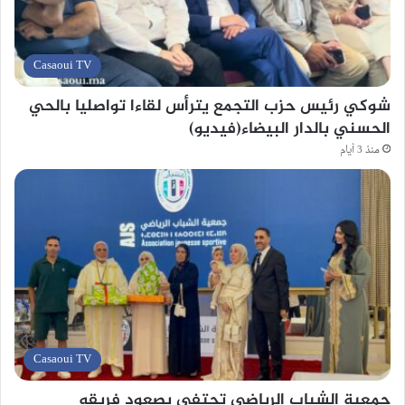
Casaoui TV
شوكي رئيس حزب التجمع يترأس لقاءا تواصليا بالحي
الحسني بالدار البيضاء(فيديو)
منذ 3 أيام
Casaoui TV
جمعية الشباب الرياضي تحتفي بصعود فريقه