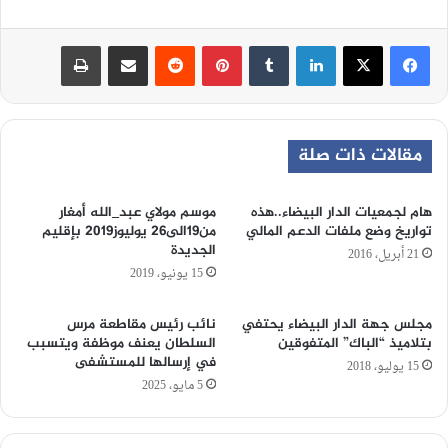
لينكدإن
‏Tumblr
بينتيريست
‏Reddit
مشاركة عبر البريد
طباعة
مقالات ذات صلة
هام لجمعيات الدار البيضاء..هذه
موسم مولاي عبد_الله أمغار
تواريخ وضع ملفات الدعم المالي
من19الى26 يوليوز2019 بإقلیم
الجدیدة
21 أبريل، 2016
15 يونيو، 2019
مجلس جهة الدار البيضاء يحتفي
نائب رئيس مقاطعة مرس
بتلاميذ “الباك” المتفوقين
السلطان يعنف موظفة ويتسبب
في إرسالها للمستشفى
15 يوليو، 2018
5 مايو، 2025