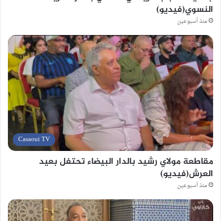
النسوي(فيديو)
منذ أسبوعين
Casaoui TV
مقاطعة مولاي رشيد بالدار البيضاء تحتفل بعيد
العرش(فيديو)
منذ أسبوعين