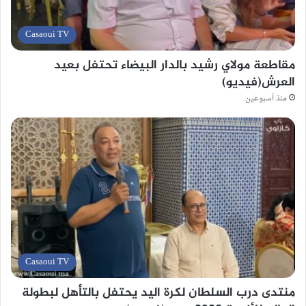
Casaoui TV
مقاطعة مولاي رشيد بالدار البيضاء تحتفل بعيد
العرش(فيديو)
منذ أسبوعين
Casaoui TV
منتدى درب السلطان لكرة اليد يحتفل بالتأهل لبطولة