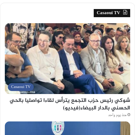
Casaoui TV
Casaoui TV
شوكي رئيس حزب التجمع يترأس لقاءا تواصليا بالحي
الحسني بالدار البيضاء(فيديو)
منذ يوم واحد