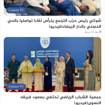
Casaoui TV
شوكي رئيس حزب التجمع يترأس لقاءا تواصليا بالحي
الحسني بالدار البيضاء(فيديو)
منذ 14 ساعة
Casaoui TV
جمعية الشباب الرياضي تحتفي بصعود فريقه
النسوي(فيديو)