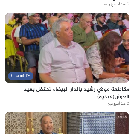
منذ أسبوع واحد
Casaoui TV
مقاطعة مولاي رشيد بالدار البيضاء تحتفل بعيد
العرش(فيديو)
منذ أسبوعين