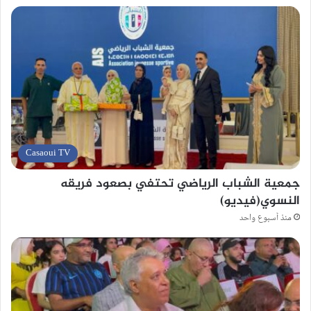
Casaoui TV
جمعية الشباب الرياضي تحتفي بصعود فريقه
النسوي(فيديو)
منذ أسبوع واحد