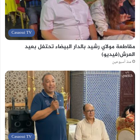
Casaoui TV
مقاطعة مولاي رشيد بالدار البيضاء تحتفل بعيد
العرش(فيديو)
منذ أسبوعين
Casaoui TV