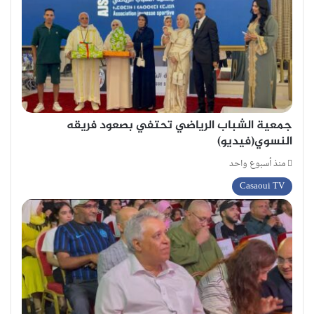
جمعية الشباب الرياضي تحتفي بصعود فريقه
النسوي(فيديو)
منذ أسبوع واحد
Casaoui TV