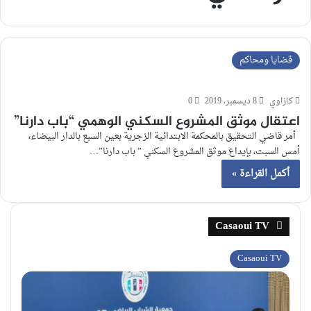
قضايا ومحاكم
كازاوي
8 ديسمبر، 2019
0
اعتقال موثق المشروع السكني الوهمي “باب دارنا”
أمر قاضي التحقيق بالمحكمة الابتدائية الزجرية بعين السبع بالدار البيضاء،
أمس السبت، بإيداع موثق المشروع السكني ” باب دارنا”…
أكمل القراءة »
Casaoui TV
Casaoui TV