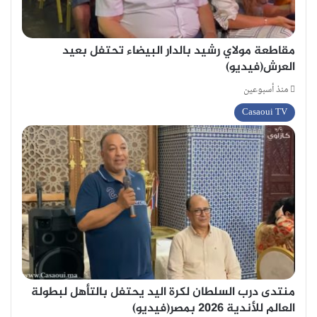
مقاطعة مولاي رشيد بالدار البيضاء تحتفل بعيد
العرش(فيديو)
منذ أسبوعين
Casaoui TV
منتدى درب السلطان لكرة اليد يحتفل بالتأهل لبطولة
العالم للأندية 2026 بمصر(فيديو)