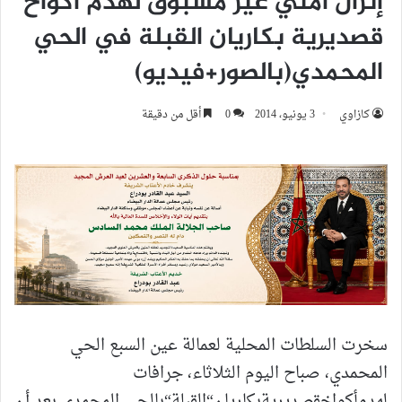
إنزال أمني غير مسبوق لهدم أكواخ
قصديرية بكاريان القبلة في الحي
المحمدي(بالصور+فيديو)
كازاوي
3 يونيو، 2014
0
أقل من دقيقة
سخرت السلطات المحلية لعمالة عين السبع الحي
المحمدي، صباح اليوم الثلاثاء، جرافات
لهدم
أكواخقصديرية
بكاريان
“
القبلة
“
بالحي المحمدي بعد أن