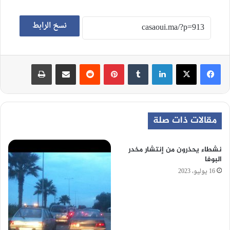
نسخ الرابط
لينكدإن
‏Tumblr
بينتيريست
‏Reddit
مشاركة عبر البريد
طباعة
مقالات ذات صلة
نشطاء يحذرون من إنتشار مخدر
البوفا
16 يوليو، 2023