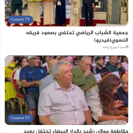
Casaoui TV
جمعية الشباب الرياضي تحتفي بصعود فريقه
النسوي(فيديو)
منذ أسبوع واحد
Casaoui TV
مقاطعة مولاي رشيد بالدار البيضاء تحتفل بعيد