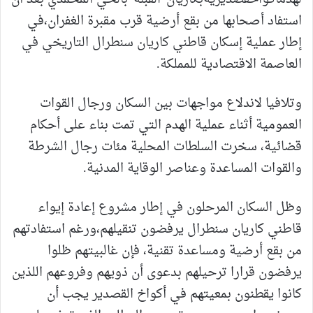
استفاد أصحابها من بقع أرضية قرب مقبرة الغفران،في
إطار عملية إسكان قاطني كاريان سنطرال التاريخي في
العاصمة الاقتصادية للمملكة.
وتلافيا لاندلاع مواجهات بين السكان ورجال القوات
العمومية أثناء عملية الهدم التي تمت بناء على أحكام
قضائية، سخرت السلطات المحلية مئات رجال الشرطة
والقوات المساعدة وعناصر الوقاية المدنية.
وظل السكان المرحلون في إطار مشروع إعادة إيواء
قاطني كاريان سنطرال يرفضون تنقيلهم،ورغم استفادتهم
من بقع أرضية ومساعدة تقنية، فإن غالبيتهم ظلوا
يرفضون قرارا ترحيلهم بدعوى أن ذويهم وفروعهم اللذين
كانوا يقطنون بمعيتهم في أكواخ القصدير يجب أن