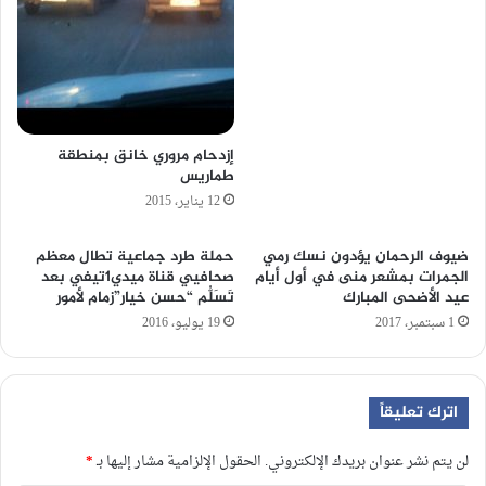
إزدحام مروري خانق بمنطقة
طماريس
12 يناير، 2015
ضيوف الرحمان يؤدون نسك رمي
حملة طرد جماعية تطال معظم
الجمرات بمشعر منى في أول أيام
صحافيي قناة ميدي1تيفي بعد
عيد الأضحى المبارك
تَسَلُّم “حسن خيار”زمام لأمور
1 سبتمبر، 2017
19 يوليو، 2016
اترك تعليقاً
لن يتم نشر عنوان بريدك الإلكتروني.
الحقول الإلزامية مشار إليها بـ
*