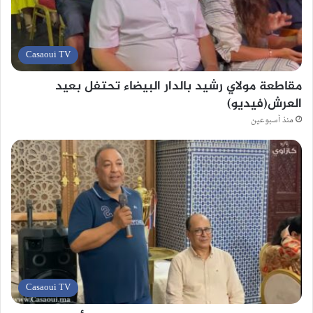
Casaoui TV
مقاطعة مولاي رشيد بالدار البيضاء تحتفل بعيد
العرش(فيديو)
منذ أسبوعين
Casaoui TV