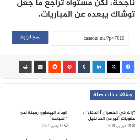
ناجحة، لكن مستواه تراجع ما جعل
توشاك يبعده عن المباريات.
نسخ الرابط
لينكدإن
‏Tumblr
بينتيريست
‏Reddit
مشاركة عبر البريد
طباعة
مقالات ذات صلة
“راك في الخسران آ الدفاع” :
الوداد البيضاوي رهينة لدى
عقوبات أكبر من المداخيل
“الحياحة”
19 فبراير، 2019
13 يناير، 2024