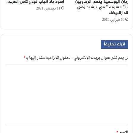
ربان اليوسفية يتهم الرجاويين
أسود بلا أنياب تودع كأس العرب..
ب” السرقة ” في برشيد وفي
11 ديسمبر، 2021
الدارالبيضاء
19 فبراير، 2019
اترك تعليقاً
لن يتم نشر عنوان بريدك الإلكتروني.
الحقول الإلزامية مشار إليها بـ
*
ا
ل
ت
ع
ل
ي
ق
*
الاسم
*