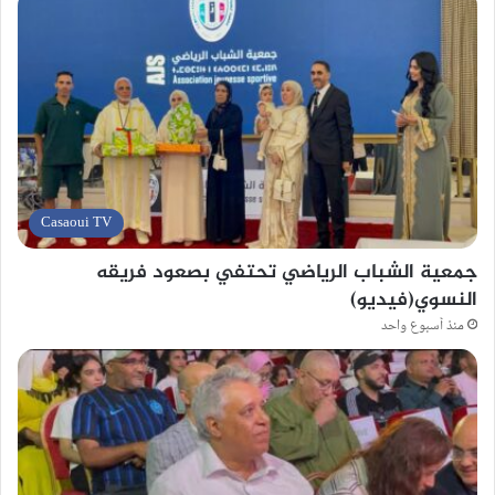
Casaoui TV
جمعية الشباب الرياضي تحتفي بصعود فريقه
النسوي(فيديو)
منذ أسبوع واحد