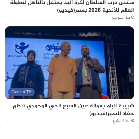
منتدى درب السلطان لكرة اليد يحتفل بالتأهل لبطولة
العالم للأندية 2026 بمصر(فيديو)
منذ أسبوعين
Casaoui TV
شبيبة البام بعمالة عين السبع الحي المحمدي تنظم
حفلا للتميز(فيديو)
منذ 3 أسابيع