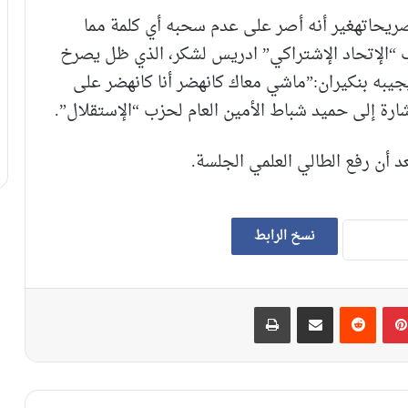
حاتهغير أنه أصر على عدم سحبه أي كلمة مما
 “الإتحاد الإشتراكي” ادريس لشكر، الذي ظل يصرخ
يجيبه بنكيران:”ماشي معاك كانهضر أنا كانهضر على
ارة إلى حميد شباط الأمين العام لحزب “الإستقلال”.
أن رفع الطالي العلمي الجلسة.
نسخ الرابط
بينتيريست
‏Reddit
مشاركة عبر البريد
طباعة