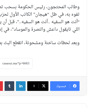
وطالب المحتجون، رئيس الحكومة بسحب تصري
تفوه به، في ظل “هيجان” الكاتب الأول لحزب
“أنت هو السفيه ..أنت هو السفيه..”، قبل أن 
اللي تايقول داعش والنصرة والموساد”، في إش
وبعد لحظات ساخنة ومشحونة، انقطع البث بعد 
لينكدإن
‏Tumblr
فيسبوك
‫X