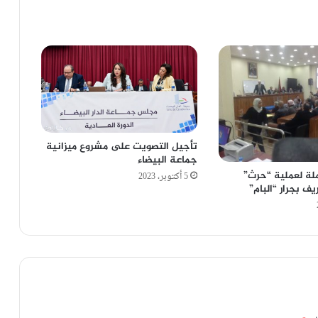
تأجيل التصويت على مشروع ميزانية
جماعة البيضاء
ملة لعملية “حرث”
5 أكتوبر، 2023
ف بجرار “البام”