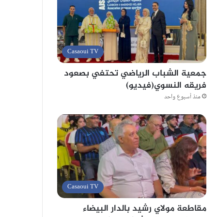
Casaoui TV
جمعية الشباب الرياضي تحتفي بصعود
فريقه النسوي(فيديو)
منذ أسبوع واحد
Casaoui TV
مقاطعة مولاي رشيد بالدار البيضاء