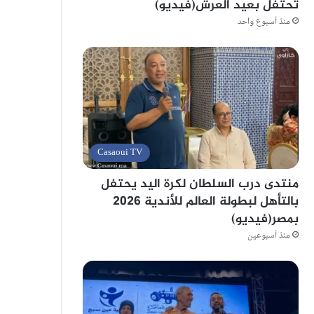
تحتفل بعيد العرش(فيديو)
منذ أسبوع واحد
Casaoui TV
منتدى درب السلطان لكرة اليد يحتفل
بالتأهل لبطولة العالم للأندية 2026
بمصر(فيديو)
منذ أسبوعين