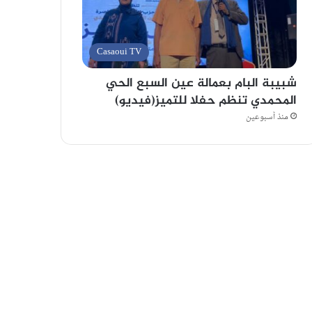
Casaoui TV
شبيبة البام بعمالة عين السبع الحي
المحمدي تنظم حفلا للتميز(فيديو)
منذ أسبوعين