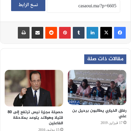
نسخ الرابط
لينكدإن
‏Tumblr
بينتيريست
‏Reddit
مشاركة عبر البريد
طباعة
مقالات ذات صلة
رفاق الخياري يطالبون برحيل بن
حصيلة مجزرة نيس ترتفع إلى 80
علي
قتيلا وهولاند يتوعد بملاحقة
17 فبراير، 2019
الفاعلين
15 يوليو، 2016