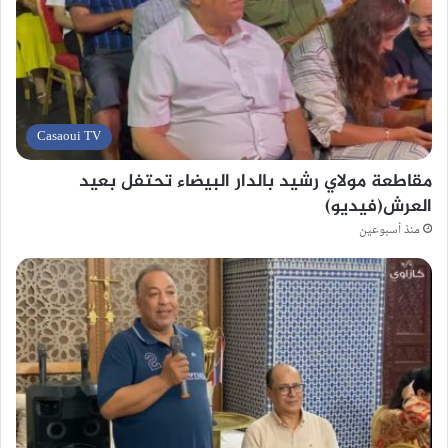
Casaoui TV
مقاطعة مولاي رشيد بالدار البيضاء تحتفل بعيد
العرش(فيديو)
منذ أسبوعين