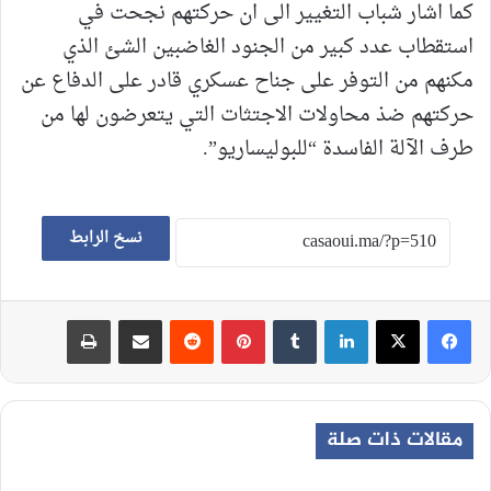
كما اشار شباب التغيير الى ان حركتهم نجحت في
استقطاب عدد كبير من الجنود الغاضبين الشئ الذي
مكنهم من التوفر على جناح عسكري قادر على الدفاع عن
حركتهم ضذ محاولات الاجتثات التي يتعرضون لها من
طرف الآلة الفاسدة “للبوليساريو”.
نسخ الرابط
لينكدإن
‏Tumblr
بينتيريست
‏Reddit
مشاركة عبر البريد
طباعة
مقالات ذات صلة