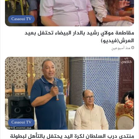
Casaoui TV
مقاطعة مولاي رشيد بالدار البيضاء تحتفل بعيد
العرش(فيديو)
منذ أسبوعين
Casaoui TV
منتدى درب السلطان لكرة اليد يحتفل بالتأهل لبطولة