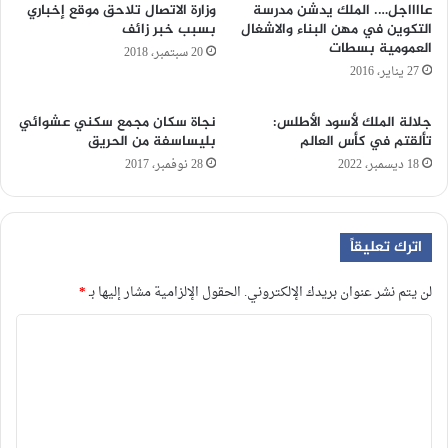
عااااجل…. الملك يدشن مدرسة
وزارة الاتصال تلاحق موقع إخباري
التكوين في مهن البناء والاشغال
بسبب خبر زائف
العمومية بسطات
20 سبتمبر، 2018
27 يناير، 2016
جلالة الملك لأسود الأطلس:
نجاة سكان مجمع سكني عشوائي
تألقتم في كأس العالم
بليساسفة من الحريق
18 ديسمبر، 2022
28 نوفمبر، 2017
اترك تعليقاً
لن يتم نشر عنوان بريدك الإلكتروني.
الحقول الإلزامية مشار إليها بـ
*
ا
ل
ت
ع