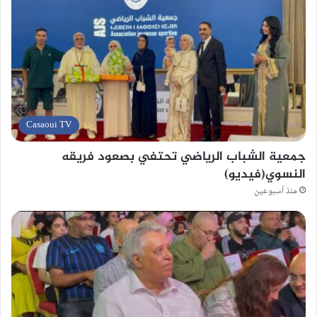
Casaoui TV
جمعية الشباب الرياضي تحتفي بصعود فريقه
النسوي(فيديو)
منذ أسبوعين