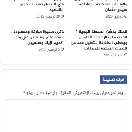
والإقامات السكنية بمقاطعة
في البيضاء بسبب الحمى
سيدي عثمان
القلاعية
6 مايو، 2020
20 نوفمبر، 2015
الملك يدشن المحطة الجوية 1
ذكرى مسيرة مباركة ومسعودة…
الجديدة لمطار محمد الخامس
العفو على معتقلين في ملف
ويعطي انطلاقة تشغيل عدد من
اكديم ازيك وسلفيين
البنيات التحتية للمطارات
5 نوفمبر، 2015
23 يناير، 2019
اترك تعليقاً
لن يتم نشر عنوان بريدك الإلكتروني.
الحقول الإلزامية مشار إليها بـ
*
ا
ل
ت
ع