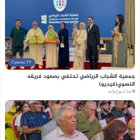
Casaoui TV
جمعية الشباب الرياضي تحتفي بصعود فريقه
النسوي(فيديو)
منذ أسبوع واحد