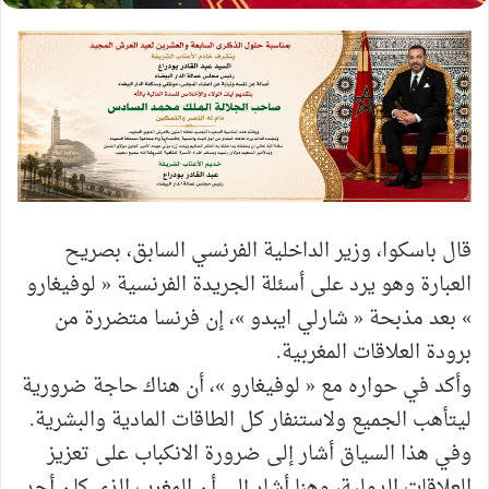
قال باسكوا، وزير الداخلية الفرنسي السابق، بصريح
العبارة وهو يرد على أسئلة الجريدة الفرنسية « لوفيغارو
» بعد مذبحة « شارلي ايبدو »، إن فرنسا متضررة من
برودة العلاقات المغربية.
وأكد في حواره مع « لوفيغارو »، أن هناك حاجة ضرورية
ليتأهب الجميع ولاستنفار كل الطاقات المادية والبشرية.
وفي هذا السياق أشار إلى ضرورة الانكباب على تعزيز
العلاقات الدولية، وهنا أشار إلى أن المغرب الذي كان أحد