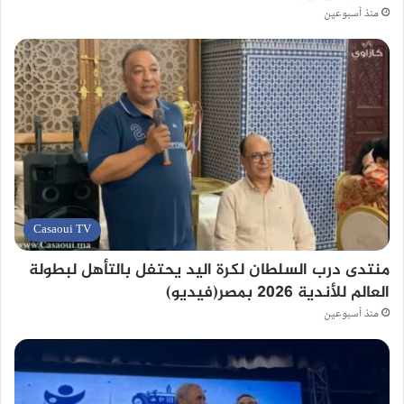
منذ أسبوعين
Casaoui TV
منتدى درب السلطان لكرة اليد يحتفل بالتأهل لبطولة
العالم للأندية 2026 بمصر(فيديو)
منذ أسبوعين