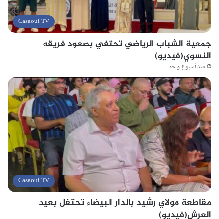
Casaoui TV
جمعية الشباب الرياضي تحتفي بصعود فريقه
النسوي(فيديو)
منذ أسبوع واحد
Casaoui TV
مقاطعة مولاي رشيد بالدار البيضاء تحتفل بعيد
العرش(فيديو)