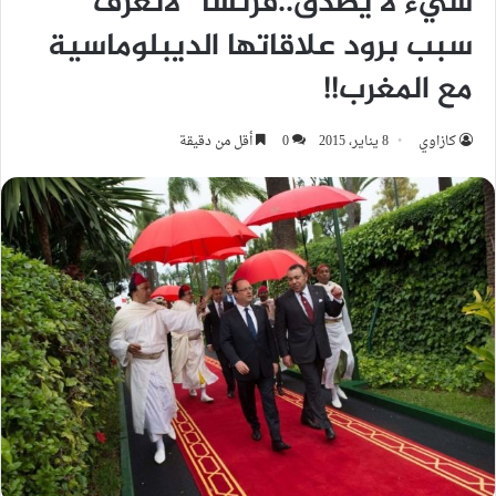
شيء لا يصدق..فرنسا “لاتعرف”
سبب برود علاقاتها الديبلوماسية
مع المغرب!!
كازاوي
8 يناير، 2015
0
أقل من دقيقة