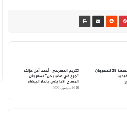
بينتيريست
‏Reddit
مشاركة عبر البريد
طباعة
كازا تحتضن النسخة 29 للمهرجان
تكريم المسرحي أحمد أمل مؤلف
فيديو
“جرح في عضو رجل” بمهرجان
المسرح الامازيغي بالدار البيضاء
10 سبتمبر، 2022