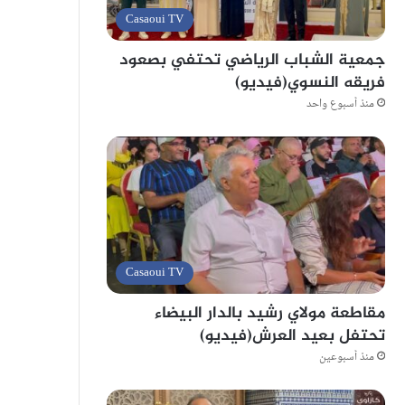
Casaoui TV
جمعية الشباب الرياضي تحتفي بصعود
فريقه النسوي(فيديو)
منذ أسبوع واحد
Casaoui TV
مقاطعة مولاي رشيد بالدار البيضاء
تحتفل بعيد العرش(فيديو)
منذ أسبوعين