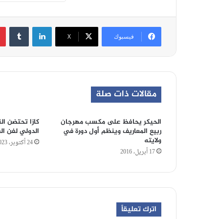
لينكدإن
‏Tumblr
فيسبوك
‫X
مقالات ذات صلة
الحيكر يحافظ على مكسب مهرجان
ربيع المعاريف وينظم أول دورة في
الدولي لفن ال
ولايته
24 أكتوبر، 2023
17 أبريل، 2016
اترك تعليقاً