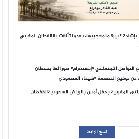
بإشادة كبيرة من
معجبيها، بعدما تألقت بالقفطان المغربي
التواصل الاجتماعي «إنستغرام» صورا لها بقفطان
م، من توقيع المصممة «شيماء المصمودي
لالتي المغربية بحفل أمس بالرياض السعوديةالقفطان
نسخ الرابط