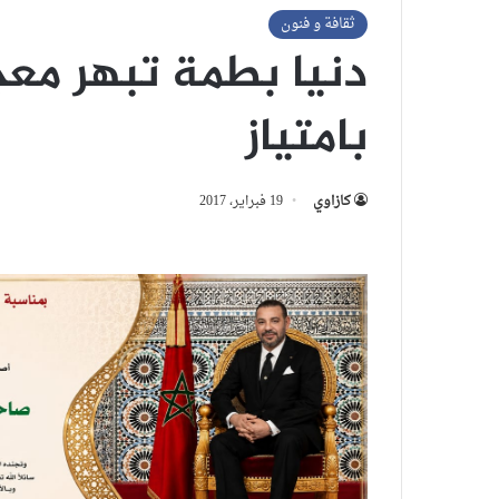
ثقافة و فنون
دنيا بطمة تبهر معج
بامتياز
كازاوي
19 فبراير، 2017