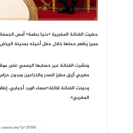
حضيت الفنانة المغربية «دنيا بطمة» أمس الجمعة 
مميز يُظهر حملها خلال حفل أحيته بمدينة الرياض.
ونشرت الفنانة عبر حسابها الرسمي على موقع 
مغربي أزرق مطرز الصدر والذراعين وبدون حزا
ودونت الفنانة قائلة:«مساء الورد أحبابي، إط
المغربي».