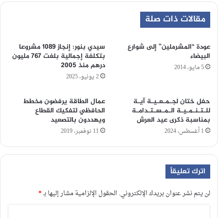
مقالات ذات صلة
عودة “المشرملين” إلى شوارع
سيدي بنور: إنجاز 1089 مشروعا
البيضاء
بتكلفة إجمالية بلغت 767 مليون
درهم منذ 2005
5 مايو، 2014
2 يونيو، 2025
حفل ختان لجـمـعـيـة آيـة
عمال الطاقة يرفضون مخطط
للـتـنـمـيـة الـمـسـتـدامـة
الحافظي لتفكيك القطاع
بمناسبة ذكرى عيد العرش
ويهددون بالتصعيد
1 أغسطس، 2024
11 نوفمبر، 2019
اترك تعليقاً
لن يتم نشر عنوان بريدك الإلكتروني.
الحقول الإلزامية مشار إليها بـ
*
ا