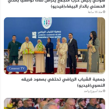
شوكي رئيس حزب التجمع يترأس لقاءا تواصليا بالحي
الحسني بالدار البيضاء(فيديو)
منذ 16 ساعة
Casaoui TV
جمعية الشباب الرياضي تحتفي بصعود فريقه
النسوي(فيديو)
منذ أسبوع واحد