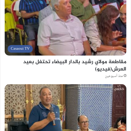
Casaoui TV
مقاطعة مولاي رشيد بالدار البيضاء تحتفل بعيد
العرش(فيديو)
منذ أسبوعين