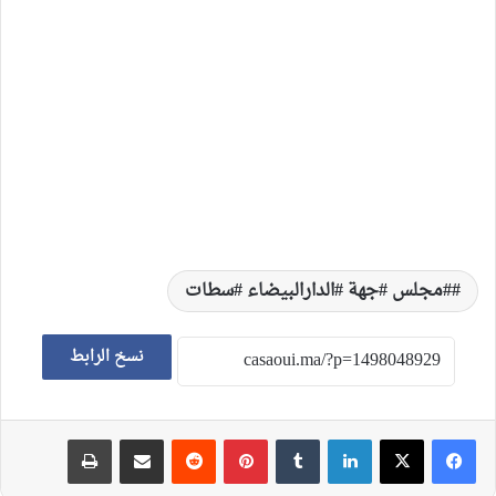
#مجلس #جهة #الدارالبيضاء #سطات
نسخ الرابط
لينكدإن
‏Tumblr
بينتيريست
‏Reddit
مشاركة عبر البريد
طباعة