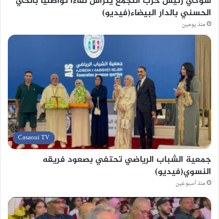
شوكي رئيس حزب التجمع يترأس لقاءا تواصليا بالحي
الحسني بالدار البيضاء(فيديو)
منذ يومين
Casaoui TV
جمعية الشباب الرياضي تحتفي بصعود فريقه
النسوي(فيديو)
منذ أسبوعين