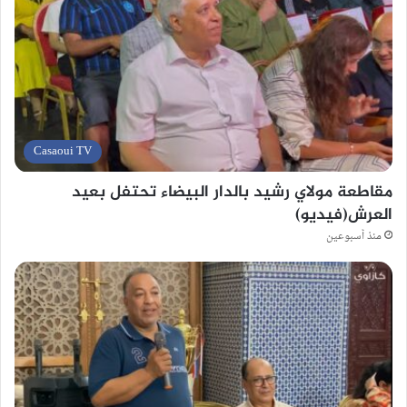
Casaoui TV
مقاطعة مولاي رشيد بالدار البيضاء تحتفل بعيد
العرش(فيديو)
منذ أسبوعين