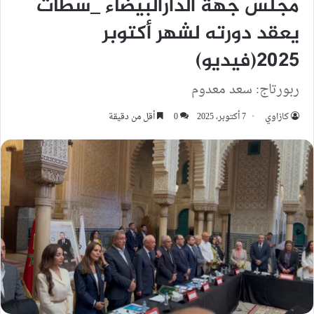
مجلس جهة الدارالبيضاء _سطات
يعقد دورته لشهر أكتوبر
2025(فيديو)
ربورتاج: سعد معدوم
كازاوي
7 أكتوبر، 2025
0
أقل من دقيقة