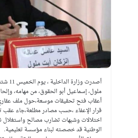
ملول، إسماعيل أبو الحقوق، من مهامه، وإلحاق
أعقاب فتح تحقيقات موسعة،حول ملف عقاري أث
قرار الإعفاء ،حسب مصادر مطلعة،جاء عقب ت
اختلالات وشبهات تضارب مصالح واستغلال نفو
الوطنية قد خصصته لبناء مؤسسة تعليمية.