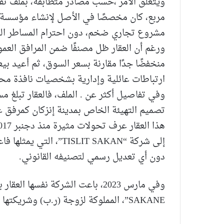
مربع، كان مخصصًا في الأصل لإنشاء مؤسسة ت
مشروع تجاري ضخم، دون احترام المساطر القان
ورغم أن العقار ظل مصنفًا ضمن المرافق العموم
منخفضًا جدًا مقارنة بسعر السوق، ثم أعيد بيع
ارتباطات عائلية وإدارية بشخصيات نافذة محلي
تصميم التهيئة الخاص بمدينة إنزكان كمرفق
دون أي تعديل رسمي لتصنيفه القانوني.
SAKANE”، المملوكة لزوجة (ر.ب) وشريكتها زوجة مسؤول ترابي بعمالة إنزكان أيت ملول.