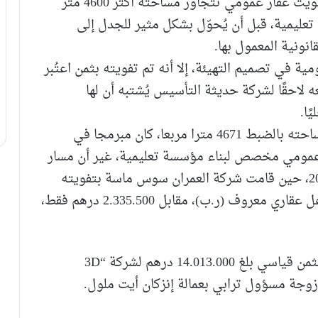
ويتعلق الأمر ،حسب مصادر متطابقة، بملف تفويت عقار عمومي تتجاوز مساحته أكثر 4600 متر
عليمية، قبل أن يُحوّل بشكل مثير للجدل إلى
ونية المعمول بها.
ية في تصميم التهيئة، إلا أنه تم تفويته بثمن اعتُبر
ه لاحقًا لشركة حديثة التأسيس يُشتبه أن لها
ًا.
وفي تفاصيل أكثر عن . الملف، فالعقار تبلغ مساحته بالضبط 4671 مترا مربعا، كان مبرمجا في
 عمومي مخصص لبناء مؤسسة تعليمية، غير أن مسار
هذا العقار عرف تحولات مثيرة منذ دجنبر 2017، حين قامت شركة العمران سوس ماسة بتفويته
إلى شركة “TISLIT SAKAN”، التي يمثلها فاعل عقاري معروف (ر.ب)، مقابل 2.335.500 درهم فقط،
وفي مارس 2023، باعت الشركة نفسها العقار بثمن قياسي بلغ 14.013.000 درهم لشركة “3D