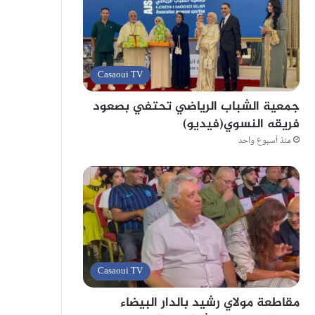
Casaoui TV
جمعية الشباب الرياضي تحتفي بصعود
فريقه النسوي(فيديو)
منذ أسبوع واحد
Casaoui TV
مقاطعة مولاي رشيد بالدار البيضاء