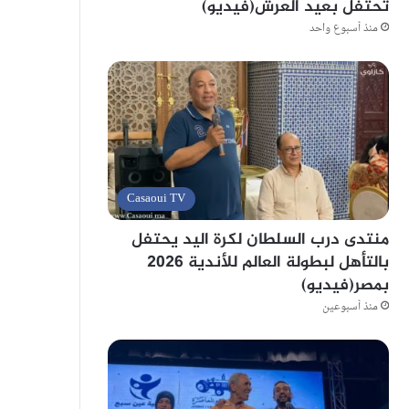
تحتفل بعيد العرش(فيديو)
منذ أسبوع واحد
Casaoui TV
منتدى درب السلطان لكرة اليد يحتفل
بالتأهل لبطولة العالم للأندية 2026
بمصر(فيديو)
منذ أسبوعين