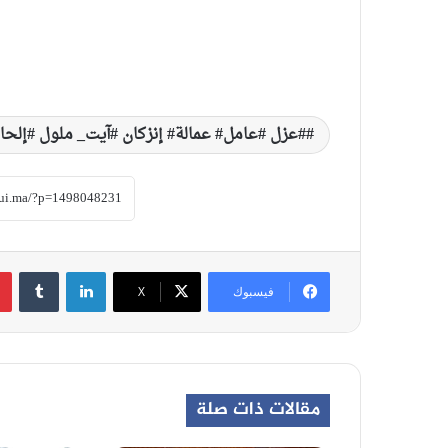
#عزل #عامل# عمالة# إنزكان #آيت_ ملول #إلحاقه
لينكدإن
‏Tumblr
فيسبوك
‫X
مقالات ذات صلة