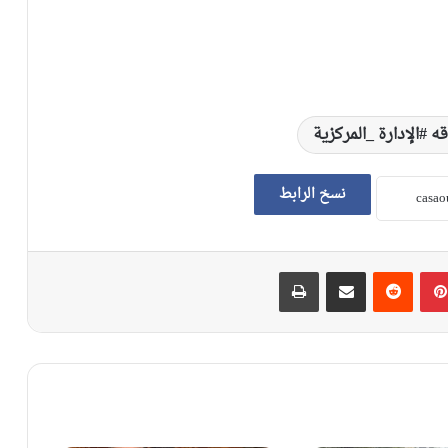
 #الإدارة _المركزية
نسخ الرابط
بينتيريست
‏Reddit
مشاركة عبر البريد
طباعة