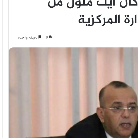
كان آيت ملول من
رة المركزية
0
دقيقة واحدة