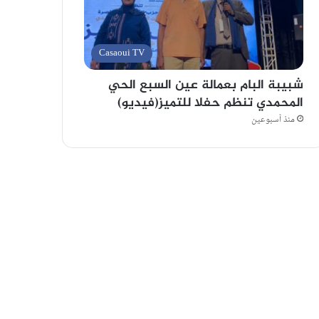
Casaoui TV
شبيبة البام بعمالة عين السبع الحي
المحمدي تنظم حفلا للتميز(فيديو)
منذ أسبوعين