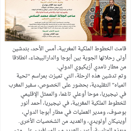
قامت الخطوط الملكية المغربية، أمس الأحد، بتدشين
أولى رحلاتها الجوية بين أبوجا والدارالبيضاء، انطلاقا
من مطار نامدي أزيكيوي الدولي.
وتم تدشين هذه الرحلة، التي تميزت بمراسم “تحية
المياه” التقليدية، بحضور على الخصوص، سفير المغرب
في نيجيريا، موحا أوعلي تاغما، والممثل الإقليمي
للخطوط الملكية المغربية، في نيجيريا، أحمد أنور
بوصوف، ومدير العمليات في مطار أبوجا الدولي،
أوينيكان أولويدي، والعديد من الشخصيات الأخرى.
وبهذه المناسبة، أعرب العديد من المسافرين على متن