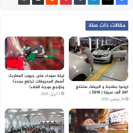
مقالات ذات صلة
ليلة سوداء على جيوب المغاربة:
أسعار المحروقات ترتفع مجددًا
(رونو) بطنجة و البيضاء ستنتج
وتؤجج موجة الغلاء!
347 ألف سيارة ( 2016 )
1 أبريل، 2026
26 نوفمبر، 2016