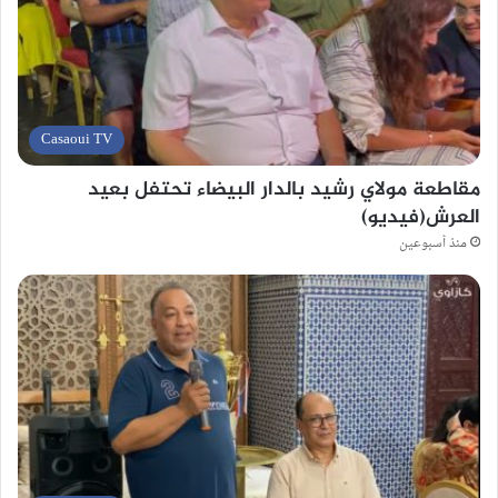
Casaoui TV
مقاطعة مولاي رشيد بالدار البيضاء تحتفل بعيد
العرش(فيديو)
منذ أسبوعين