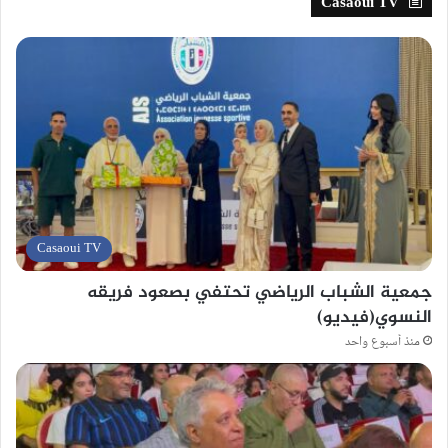
Casaoui TV
Casaoui TV
جمعية الشباب الرياضي تحتفي بصعود فريقه
النسوي(فيديو)
منذ أسبوع واحد