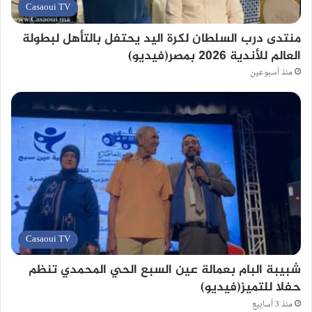
Casaoui TV
منتدى درب السلطان لكرة اليد يحتفل بالتأهل لبطولة
العالم للأندية 2026 بمصر(فيديو)
منذ أسبوعين
Casaoui TV
شبيبة البام بعمالة عين السبع الحي المحمدي تنظم
حفلا للتميز(فيديو)
منذ 3 أسابيع