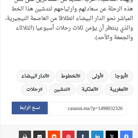
هذه الرحلة عن سعادتهم وارتياحهم لتدشين هذا الخط
المباشر نحو الدار البيضاء انطلاقا من العاصمة النيجيرية،
والذي ينتظر أن يؤمن ثلاث رحلات أسبوعيا (الثلاثاء
والجمعة والأحد).
أبوجا
أولى
الخطوط
الدار البيضاء
المغربية
الملكية
تدشين
رحلات
نسخ الرابط
لينكدإن
‏Tumblr
بينتيريست
‏Reddit
مشاركة عبر البريد
طباعة