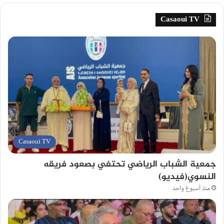
Casaoui TV
Casaoui TV
جمعية الشباب الرياضي تحتفي بصعود فريقه
النسوي(فيديو)
منذ أسبوع واحد