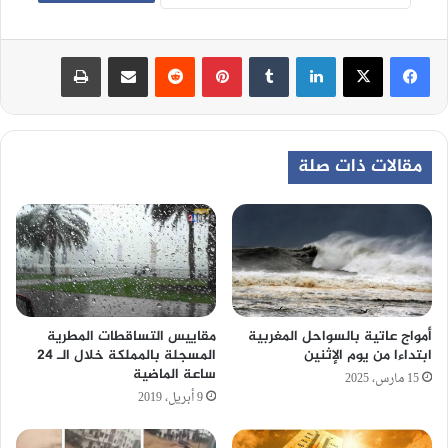
لينكدإن
‏Tumblr
بينتيريست
‏Reddit
مشاركة عبر البريد
طباعة
مقالات ذات صلة
مقاييس التساقطات المطرية
أمواج عاتية بالسواحل المغربية
المسجلة بالمملكة خلال الـ 24
ابتداءا من يوم الإثنين
ساعة الماضية
15 مارس، 2025
9 أبريل، 2019