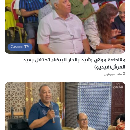
Casaoui TV
مقاطعة مولاي رشيد بالدار البيضاء تحتفل بعيد
العرش(فيديو)
منذ أسبوعين