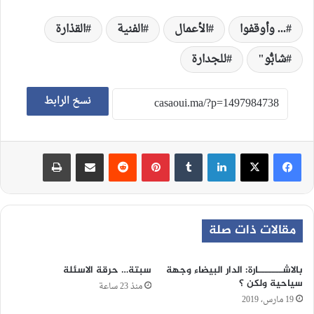
... وأوقفوا
الأعمال
الفنية
القذارة
شابُّو"
للجدارة
نسخ الرابط
لينكدإن
‏Tumblr
بينتيريست
‏Reddit
مشاركة عبر البريد
طباعة
مقالات ذات صلة
بالاشـــــــارة: الدار البيضاء وجهة
سبتة… حرقة الاسئلة
سياحية ولكن ؟
منذ 23 ساعة
19 مارس، 2019