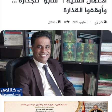
الأعمال الفنية : “شابُّو” للجدارة …
وأوقفوا القذارة
كازاوي
1 مايو، 2021
0
2 دقائق