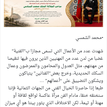
•محمد الشمسي
شهدت عدد من الأعمال التي تسمى مجازا ب”الفنية”
غضبا من لدن عدد من المهنيين الذين يرون فيها تنقيصا
من مهنتهم، مثل العدول والمحامون والممرضون وعمال
السكك الحديدية، وخرج بعض”الفنانين” يتباكون
ويشكون التضييق على “أعمالهم” …
طبعا إذا حاصرنا الخيال الفني من الجهات الثمانية فإننا
سنخنقه خنقا، مادام الفن مرآة عاكسة لواقع ثقافة أو
مهنة أو تيمة، لكن الاختلاف الذي يثور بيننا هو أي ميزان