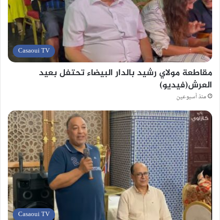
Casaoui TV
مقاطعة مولاي رشيد بالدار البيضاء تحتفل بعيد
العرش(فيديو)
منذ أسبوعين
Casaoui TV