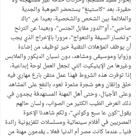
بحوار مفيد منسجم، وحركات حذقة غير مستهجنة ولا
حقيرة، بعد “كاستينغ” يستحضر الموهبة والجدية
والملائمة بين الشخص والشخصية، بعيدا عن “باك
صاحبي”، أو”الدور مقابل الجنس”، وبعيدا عن الترنح
“وتخسار السيفة والتعواج”، مرورا بالإخراج الذي يجب
أن يوظف المؤهلات التقنية خير توظيف من إضاءة
وزوايا وموسيقى ومشاهد، دون نسيان الديكور والملابس
وغيرها من الإيتيكيت التي تجعل العمل لوحة إبداعية،
إذا توفرت هذه الشروط فهذا عمل متقن بارع مهاري فيه
خلق وإتقان وهو شجرة مثمرة تعود بالنفع على المشاهد
وعلى الأجيال، وحتى أهل المهنة المستهدفة يجدون في
ذلك العرض الطيب الكثير من الصواب، ولسان حالهم
يقول”كون عا سبع وكولني”، ولكم شاهدنا الإخوة
المصريين في أفلام سينمائية ومسلسلات تلفزيونية رائدة
فنيا ـــ عندما كانت مصر أم الدنيا فعلا ـــ يقدمون مهنة من