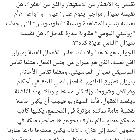
نقيس به الابتكار من الاستهتار والفن من العفن؟، هل
نقيسه بميزان مزاجي يقوم على “عيان” و “واعر”؟،أم
نقيسه بنسب المشاهدة وبدعة “الطوندونس” التي جعلت
“روتيني اليومي” مقاولة مدرة للدخل؟، هل نقيسه
بميزان “الناس عايزة كده”؟.
الجواب هو لا هذا ولا ذاك، تقاس الأعمال الفنية بميزان
الفن نفسه، الذي هو ميزان من جنس العمل، مثلما تقاس
الموسيقى بميزان الموسيقى، ومثلما تقاس الأحكام
بميزان تطبيق القانون، فللعمل الفني الحقيقي أحكام
وفرائض وشروط، وإلا كان مسخا و وبالا يهدد الناشئة
ويفسد العقول، فأما السيناريو فيجب أن يكون حاملا
لقضية هامة سائدة مؤثرة في المجتمع، يكتبها كاتب
متمكن مطلع عالم عارف بجوهر ها صاحب ملكة في
تحويل الجد إلى هزل، والأداء يكون محترفا بارعا مهاريا