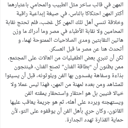
المهن في قالب ساخر مثل الطبيب والمحامي باعتبارهما
أكثر المهن احتكاكا بالناس، في صيغة إبداعية راقية
وخلاقة تنسي أهل تلك المهن كل غضب، فلم تحتج نقابة
المحامين ولا نقابة الأطباء في مصر وما أدراك ما وزن
هاتين النقابتين ومدى الصلاحيات الممنوحة لهما، و
أتحدث هنا عن مصر ما قبل العسكر.
لكن أن تنبري بعض الطفيليات من العالات على المجتمع،
ممن يظنون أن “بطاقة الفنان” تصنع الفنان، فينتجون
بذاءة وسفاهة يفسدون بها الفن ويلوثونه، قبل أن يسيئوا
للمشاهد ومن بعده لمهنة من المهن، فهذا ليس عملا ولا
خيالا فنيين بل هو احتقار واستحقار يمقته الفن
ويستهجنه ويرده على أهله، ثم هو جريمة يعاقب عليها
القانون، وكان حري بأهل الفن أن يوقفوه على التو، لأن
حماية القذارة تهدد الجدارة.