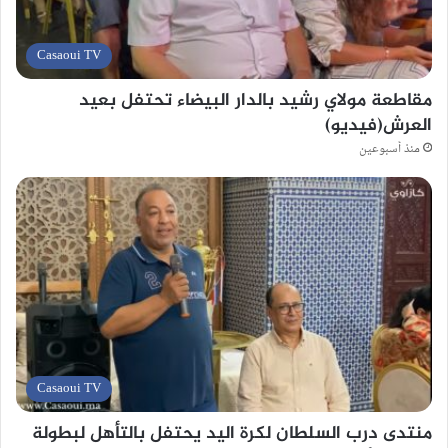
Casaoui TV
مقاطعة مولاي رشيد بالدار البيضاء تحتفل بعيد
العرش(فيديو)
منذ أسبوعين
Casaoui TV
منتدى درب السلطان لكرة اليد يحتفل بالتأهل لبطولة