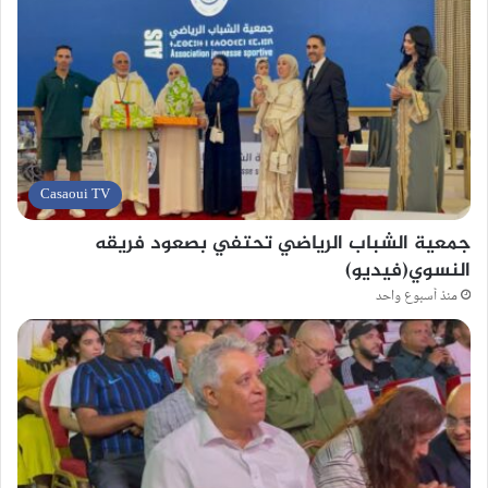
Casaoui TV
جمعية الشباب الرياضي تحتفي بصعود فريقه
النسوي(فيديو)
منذ أسبوع واحد