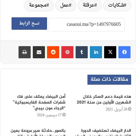
شكايات
عرقلة
عمل
مجموعة
نسخ الرابط
لينكدإن
‏Tumblr
بينتيريست
‏Reddit
مشاركة عبر البريد
طباعة
مقالات ذات صلة
هذه قيمة دعم السكر خلال
أمن البيضاء يعكف على فك
الشهرين الأولين من سنة 2021
شفرات الصفحة الفايسبوكية”
“الرجاء مون بيبي”
20 أبريل، 2021
17 ديسمبر، 2024
الدار البيضاء تستضيف الدورة
بالصور..حادثة سير مروعة بعين