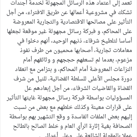
تعمد إلى اعتماد هذه الرسائل المجهولة لخدمة أجندات
تشكك في مشروعية أعمالها عن طريق الافتراء، من أجل
التأثير على مصالحها الاقتصادية والتجارية المعروضة
على المحاكم، و فبركة رسائل مجهولة غير موقعة لجعلها
أساسا لتلطيخ شرفاء، ذنبهم الوحيد، أنهم دخلوا في
معاملات تجارية، أصحابها محميون من طرف نفوذ
مزعوم، بعدما لم تسعفهم حججهم و وثائقهم أمام
النزاعات المعروضة أمام المحاكم، و بتزامن مع انعقاد
دورة مجلس الأعلى للسلطة القضائية، للنيل من شرف
القضاة والقاضيات الشرفاء، من أجل إبعادهم عل
المسؤوليات بواسطة فبركة رسائل مجهولة غايتها التأثير
على قرارات معينة وكذلك خلطهم مع بعض من نسبت
إليهم بعض الملفات الفاسدة و وقع التشهير بهم بواسطة
الصحافة بغية إثارة الرأي العام و خلط الصالح بالطالح
عملا بالمقولة الشائعة علي وعلى أعدائي .