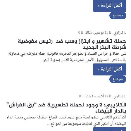
أكمل القراءة »
مجتمع
كازاوي
15 نوفمبر، 2023
0
حملة تشهير و ابتزاز وسب ضد رئيس مفوضية
شرطة البئر الجديد
شن حماة و حراس الفساد والظواهر المجرمة قانونيا، حملة مغرضة في محاولة
يائسة لثني المسؤول الأمني لمفوضية الأمن بمدينة البئر…
أكمل القراءة »
مجتمع
كازاوي
12 أكتوبر، 2023
0
الكلايبي: لا وجود لحملة تطهيرية ضد “بق الفراش”
بالدار البيضاء
أكد كريم الكلايبي عضو لجنة تتبع عقود تدبير قطاع النظافة بمجلس مدينة الدار
البيضاء،أن الخبر الذي تناقلته مجموعة من المواقع…