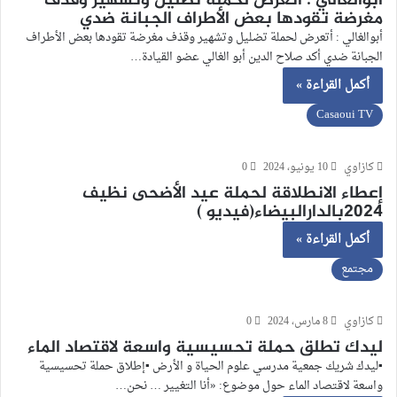
أبوالغالي : أتعرض لحملة تضليل وتشهير وقذف
مغرضة تقودها بعض الأطراف الجبانة ضدي
أبوالغالي : أتعرض لحملة تضليل وتشهير وقذف مغرضة تقودها بعض الأطراف
الجبانة ضدي أكد صلاح الدين أبو الغالي عضو القيادة…
أكمل القراءة »
Casaoui TV
كازاوي
10 يونيو، 2024
0
إعطاء الانطلاقة لحملة عيد الأضحى نظيف
2024بالدارالبيضاء(فيديو )
أكمل القراءة »
مجتمع
كازاوي
8 مارس، 2024
0
ليدك تطلق حملة تحسيسية واسعة لاقتصاد الماء
▪︎ليدك شريك جمعية مدرسي علوم الحياة و الأرض ▪︎إطلاق حملة تحسيسية
واسعة لاقتصاد الماء حول موضوع: «أنا التغيير … نحن…